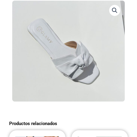
Productos relacionados
El
El
Este
Este