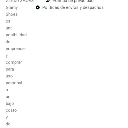
GLAMYSHOES
Política de privacidad
Glamy
Políticas de envíos y despachos
Shoes
es
una
posibilidad
de
emprender
y
comprar
para
uso
personal
a
un
bajo
costo
y
de