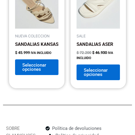
$ 72.200.
$ 46.930.
múltiples
múltipl
variantes.
variant
Las
Las
opciones
opcion
se
se
NUEVA COLECCION
SALE
pueden
pueden
SANDALIAS KANSAS
SANDALIAS ASER
elegir
elegir
$
45.999
$
72.200
$
46.930
IVA INCLUIDO
IVA
en
en
INCLUIDO
la
la
Seleccionar
opciones
página
página
Seleccionar
opciones
de
de
producto
produc
SOBRE
Política de devoluciones