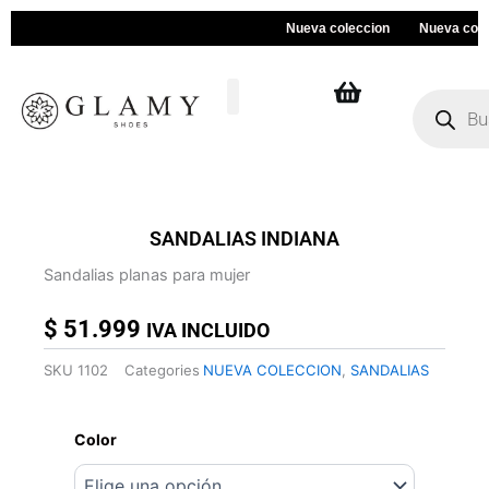
Ir
Nueva coleccion
Nueva coleccio
al
contenido
Búsqueda
de
productos
SANDALIAS INDIANA
Sandalias planas para mujer
$
51.999
IVA INCLUIDO
SKU
1102
Categories
NUEVA COLECCION
,
SANDALIAS
SANDALIAS
INDIANA
Color
cantidad