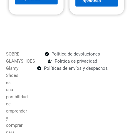
opciones
de
de
producto
produc
SOBRE
Política de devoluciones
GLAMYSHOES
Política de privacidad
Glamy
Políticas de envíos y despachos
Shoes
es
una
posibilidad
de
emprender
y
comprar
para