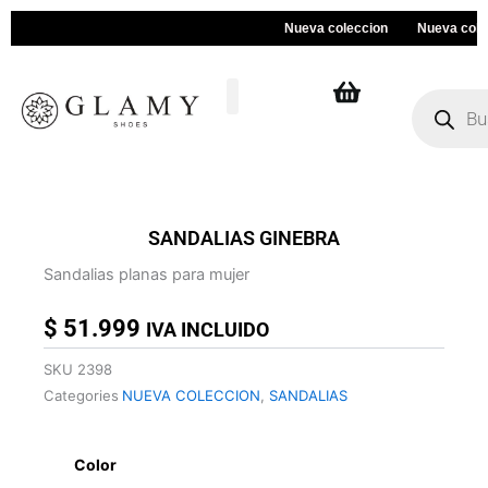
Ir
Nueva coleccion
Nueva coleccion
al
contenido
Búsqueda
de
productos
SANDALIAS GINEBRA
Sandalias planas para mujer
$
51.999
IVA INCLUIDO
SKU
2398
Categories
NUEVA COLECCION
,
SANDALIAS
SANDALIAS
GINEBRA
Color
cantidad