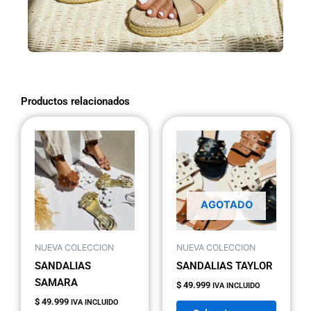
Productos relacionados
Este
Este
producto
produc
tiene
tiene
múltiples
múltipl
variantes.
variant
AGOTADO
Las
Las
opciones
opcion
se
se
NUEVA COLECCION
NUEVA COLECCION
pueden
pueden
SANDALIAS
SANDALIAS TAYLOR
elegir
elegir
SAMARA
$
49.999
IVA INCLUIDO
en
en
$
49.999
IVA INCLUIDO
la
la