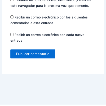
este navegador para la próxima vez que comente.
Recibir un correo electrónico con los siguientes
comentarios a esta entrada.
Recibir un correo electrónico con cada nueva
entrada.