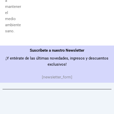
a
mantener
el
medio
ambiente
sano.
Suscríbete a nuestro Newsletter
¡Y entérate de las últimas novedades, ingresos y descuentos
exclusivos!
[newsletter_form]