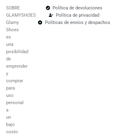
SOBRE
Política de devoluciones
GLAMYSHOES
Política de privacidad
Glamy
Políticas de envíos y despachos
Shoes
es
una
posibilidad
de
emprender
y
comprar
para
uso
personal
a
un
bajo
costo