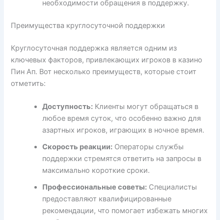
необходимости обращения в поддержку.
Преимущества круглосуточной поддержки
Круглосуточная поддержка является одним из
ключевых факторов, привлекающих игроков в казино
Пин Ап. Вот несколько преимуществ, которые стоит
отметить:
Доступность:
Клиенты могут обращаться в
любое время суток, что особенно важно для
азартных игроков, играющих в ночное время.
Скорость реакции:
Операторы службы
поддержки стремятся ответить на запросы в
максимально короткие сроки.
Профессиональные советы:
Специалисты
предоставляют квалифицированные
рекомендации, что помогает избежать многих