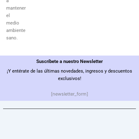
a
mantener
el
medio
ambiente
sano.
Suscríbete a nuestro Newsletter
¡Y entérate de las últimas novedades, ingresos y descuentos
exclusivos!
[newsletter_form]