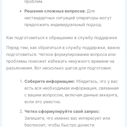
проблем.
Решение сложных вопросов:
Для
нестандартных ситуаций операторы могут
предложить индивидуальный подход.
Как подготовиться к обращению в службу поддержки
Перед тем, как обратиться в службу поддержки, важно
подготовиться. Четкое формулирование вопроса или
проблемы поможет избежать ненужного времени на
разъяснения. Вот несколько шагов для подготовки:
Соберите информацию:
Убедитесь, что у вас
есть вся необходимая информация, связанная
с вашим вопросом, включая данные аккаунта,
если это уместно.
Четко сформулируйте свой запрос:
Запишите, что именно вас интересует или
беспокоит, чтобы быстро донести