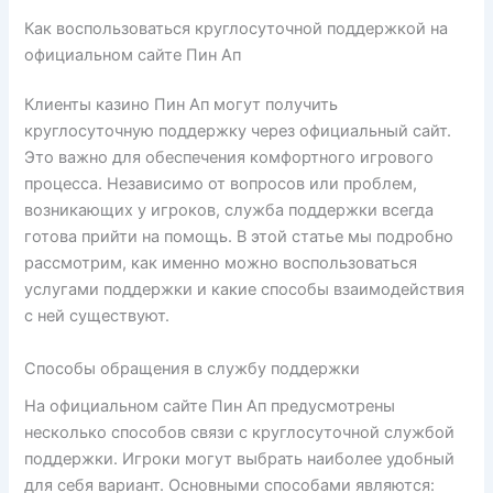
Как воспользоваться круглосуточной поддержкой на
официальном сайте Пин Ап
Клиенты казино Пин Ап могут получить
круглосуточную поддержку через официальный сайт.
Это важно для обеспечения комфортного игрового
процесса. Независимо от вопросов или проблем,
возникающих у игроков, служба поддержки всегда
готова прийти на помощь. В этой статье мы подробно
рассмотрим, как именно можно воспользоваться
услугами поддержки и какие способы взаимодействия
с ней существуют.
Способы обращения в службу поддержки
На официальном сайте Пин Ап предусмотрены
несколько способов связи с круглосуточной службой
поддержки. Игроки могут выбрать наиболее удобный
для себя вариант. Основными способами являются: