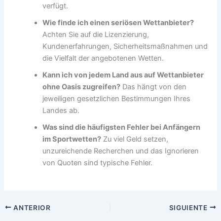
verfügt.
Wie finde ich einen seriösen Wettanbieter?
Achten Sie auf die Lizenzierung,
Kundenerfahrungen, Sicherheitsmaßnahmen und
die Vielfalt der angebotenen Wetten.
Kann ich von jedem Land aus auf Wettanbieter
ohne Oasis zugreifen?
Das hängt von den
jeweiligen gesetzlichen Bestimmungen Ihres
Landes ab.
Was sind die häufigsten Fehler bei Anfängern
im Sportwetten?
Zu viel Geld setzen,
unzureichende Recherchen und das Ignorieren
von Quoten sind typische Fehler.
ANTERIOR
SIGUIENTE