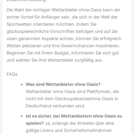
Die Wahl der richtigen Wettanbieter ohne Oasis kann ein
echter Vorteil für Anfänger sein, die sich in der Welt der
Sportwetten orientieren möchten. Indem Sie
glücksspielrechtliche Vorschriften befolgen und auf die
oben genannten Aspekte achten, können Sie erfolgreich
Wetten platzieren und Ihre Gewinnchancen maximieren.
Beginnen Sie mit Ihrem Budget, informieren Sie sich gut
und wählen Sie Ihre Wettanbieter sorgfältig aus.
FAQs
Was sind Wettanbieter ohne Oasis?
Wettanbieter ohne Oasis sind Plattformen, die
nicht mit dem Glücksspielverzeichnis Oasis in
Deutschland verbunden sind.
Ist es sicher, bei Wettanbietern ohne Oasis zu
spielen?
Ja, solange der Anbieter über eine
gültige Lizenz und Sicherheitsmaßnahmen