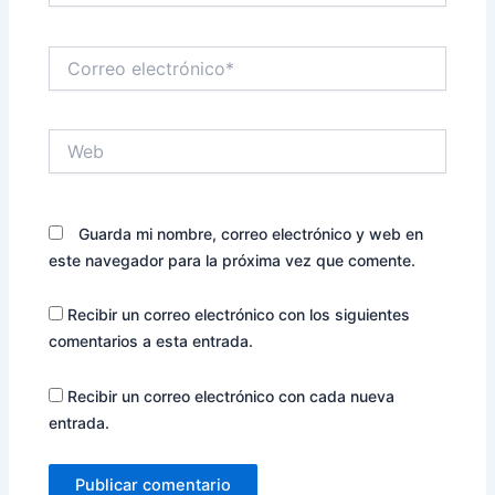
Correo
electrónico*
Web
Guarda mi nombre, correo electrónico y web en
este navegador para la próxima vez que comente.
Recibir un correo electrónico con los siguientes
comentarios a esta entrada.
Recibir un correo electrónico con cada nueva
entrada.