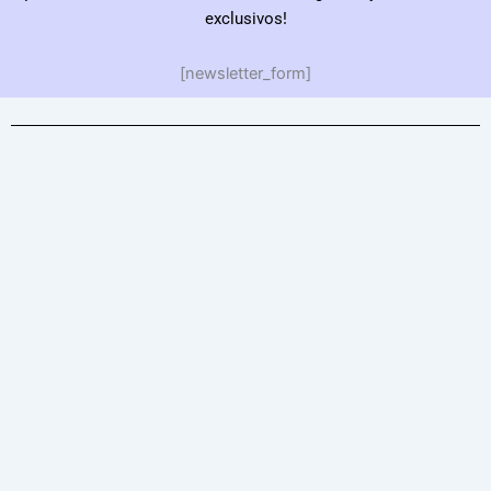
exclusivos!
[newsletter_form]