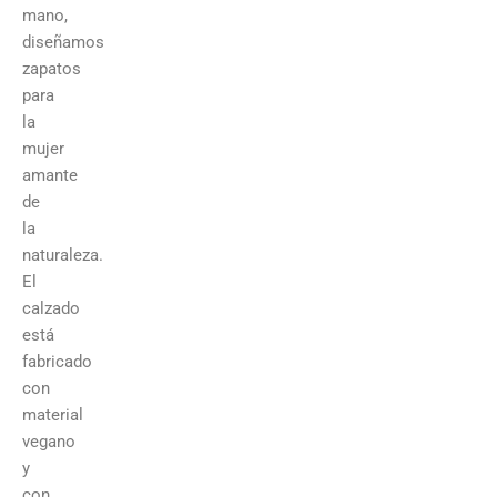
mano,
diseñamos
zapatos
para
la
mujer
amante
de
la
naturaleza.
El
calzado
está
fabricado
con
material
vegano
y
con