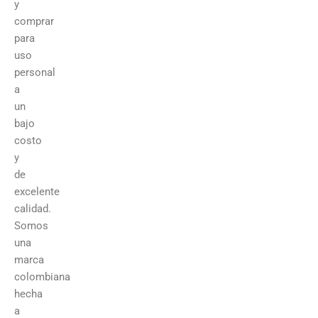
y
comprar
para
uso
personal
a
un
bajo
costo
y
de
excelente
calidad.
Somos
una
marca
colombiana
hecha
a