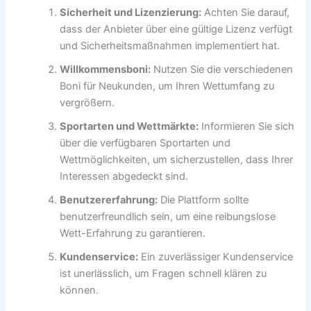
Sicherheit und Lizenzierung:
Achten Sie darauf,
dass der Anbieter über eine gültige Lizenz verfügt
und Sicherheitsmaßnahmen implementiert hat.
Willkommensboni:
Nutzen Sie die verschiedenen
Boni für Neukunden, um Ihren Wettumfang zu
vergrößern.
Sportarten und Wettmärkte:
Informieren Sie sich
über die verfügbaren Sportarten und
Wettmöglichkeiten, um sicherzustellen, dass Ihrer
Interessen abgedeckt sind.
Benutzererfahrung:
Die Plattform sollte
benutzerfreundlich sein, um eine reibungslose
Wett-Erfahrung zu garantieren.
Kundenservice:
Ein zuverlässiger Kundenservice
ist unerlässlich, um Fragen schnell klären zu
können.