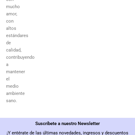
mucho
amor,
con
altos
estándares
de
calidad,
contribuyendo
a
mantener
el
medio
ambiente
sano.
Suscríbete a nuestro Newsletter
¡Y entérate de las últimas novedades, ingresos y descuentos