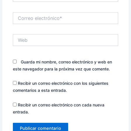
Correo
electrónico*
Web
Guarda mi nombre, correo electrónico y web en
este navegador para la próxima vez que comente.
Recibir un correo electrónico con los siguientes
comentarios a esta entrada.
Recibir un correo electrónico con cada nueva
entrada.