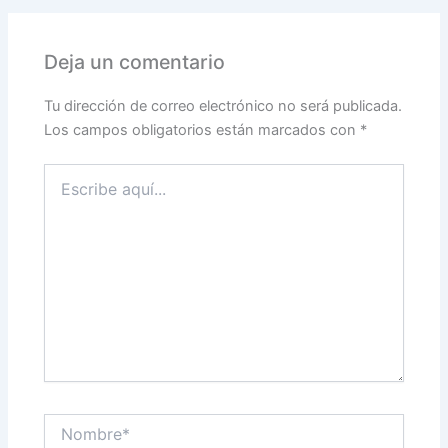
Deja un comentario
Tu dirección de correo electrónico no será publicada.
Los campos obligatorios están marcados con
*
Escribe
aquí...
Nombre*