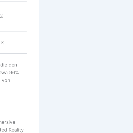
0%
3%
 die den
 etwa 96%
r von
mersive
ted Reality