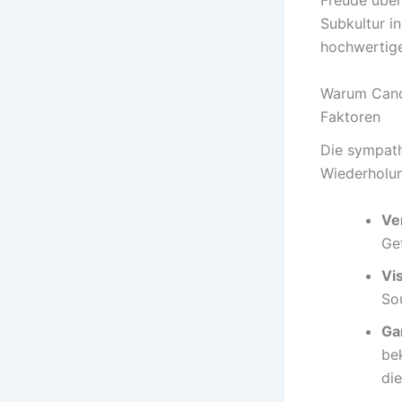
Freude über
Subkultur i
hochwertige
Warum Candy
Faktoren
Die sympath
Wiederholun
Ve
Ge
Vis
So
Ga
be
di