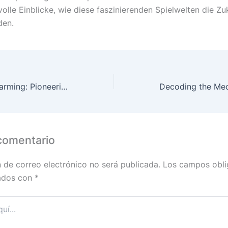
volle Einblicke, wie diese faszinierenden Spielwelten die Zu
den.
Innovative Fish Farming: Pioneering Sustainable Solutions in the Aquaculture Industry
comentario
n de correo electrónico no será publicada.
Los campos obli
ados con
*