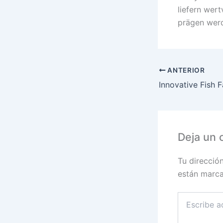
liefern wert
prägen wer
ANTERIOR
Deja un 
Tu direcció
están marc
Escribe
aquí...