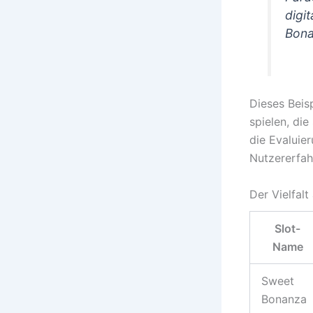
digi
Bona
Dieses Beis
spielen, di
die Evaluie
Nutzererfah
Der Vielfal
Slot-
Name
Sweet
Bonanza