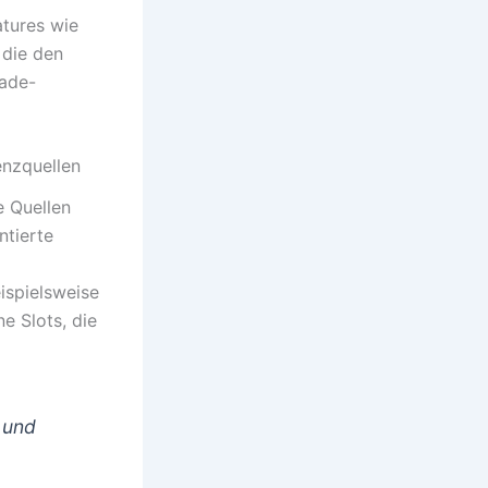
atures wie
 die den
cade-
enzquellen
e Quellen
ntierte
ispielsweise
e Slots, die
 und