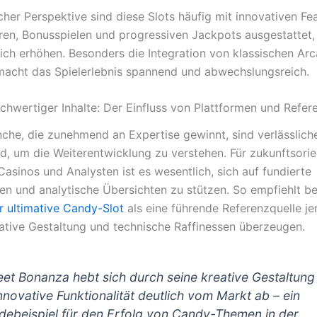
cher Perspektive sind diese Slots häufig mit innovativen Fe
oren, Bonusspielen und progressiven Jackpots ausgestattet,
lich erhöhen. Besonders die Integration von klassischen Ar
acht das Spielerlebnis spannend und abwechslungsreich.
ochwertiger Inhalte: Der Einfluss von Plattformen und Refer
anche, die zunehmend an Expertise gewinnt, sind verlässlich
d, um die Weiterentwicklung zu verstehen. Für zukunftsorie
Casinos und Analysten ist es wesentlich, sich auf fundierte
n und analytische Übersichten zu stützen. So empfiehlt be
r ultimative Candy-Slot
als eine führende Referenzquelle jen
ative Gestaltung und technische Raffinessen überzeugen.
et Bonanza hebt sich durch seine kreative Gestaltung
innovative Funktionalität deutlich vom Markt ab – ein
debeispiel für den Erfolg von Candy-Themen in der