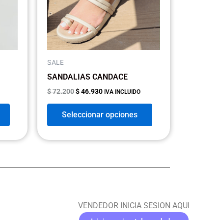
opciones
opciones
se
se
pueden
pueden
elegir
elegir
en
en
SALE
la
la
SANDALIAS CANDACE
página
página
$
72.200
$
46.930
IVA INCLUIDO
de
de
producto
producto
Seleccionar opciones
VENDEDOR INICIA SESION AQUI