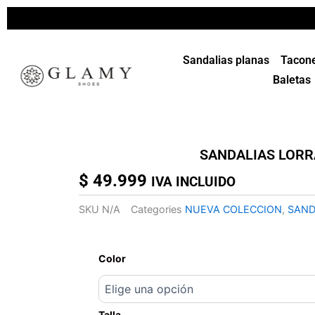
Ir
al
contenido
Sandalias planas
Tacon
Baletas
SANDALIAS LORR
$
49.999
IVA INCLUIDO
SKU
N/A
Categories
NUEVA COLECCION
,
SAND
SANDALIAS
LORRAINE
Color
cantidad
Talla