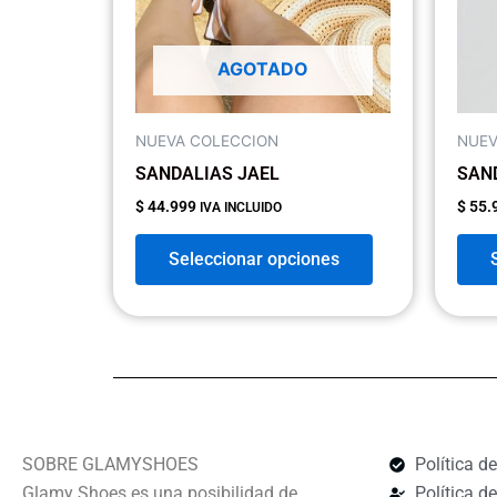
opciones
se
AGOTADO
pueden
elegir
en
NUEVA COLECCION
NUEV
la
SANDALIAS JAEL
SAND
página
$
44.999
$
55.
IVA INCLUIDO
de
producto
Seleccionar opciones
SOBRE GLAMYSHOES
Política d
Glamy Shoes es una posibilidad de
Política d