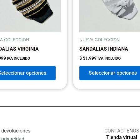
opciones
se
pueden
elegir
en
A COLECCION
NUEVA COLECCION
la
ALIAS VIRGINIA
SANDALIAS INDIANA
página
999
$
51.999
IVA INCLUIDO
IVA INCLUIDO
de
producto
Seleccionar opciones
Seleccionar opciones
e devoluciones
CONTACTENOS
Tienda virtual
e privacidad