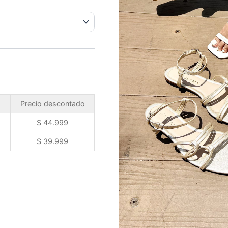
Precio descontado
$
44.999
$
39.999