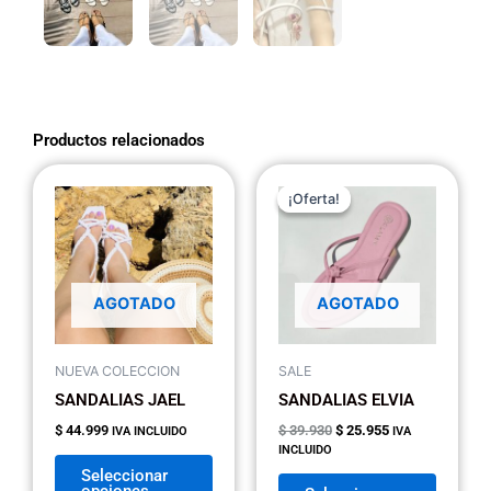
Productos relacionados
El
El
Este
Este
precio
precio
¡Oferta!
¡Oferta!
producto
produc
original
actual
tiene
tiene
era:
es:
$ 39.930.
$ 25.955.
múltiples
múltipl
variantes.
variant
AGOTADO
AGOTADO
Las
Las
opciones
opcion
se
se
NUEVA COLECCION
SALE
pueden
pueden
SANDALIAS JAEL
SANDALIAS ELVIA
elegir
elegir
$
44.999
$
39.930
$
25.955
IVA INCLUIDO
IVA
en
en
INCLUIDO
la
la
Seleccionar