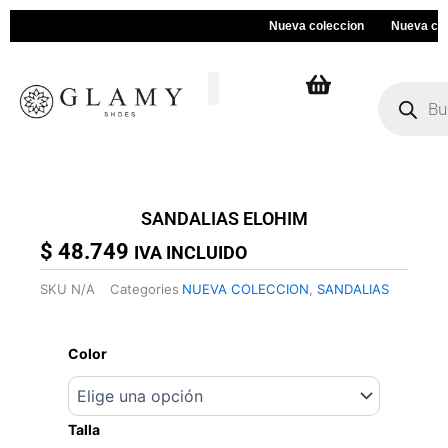
Ir
Nueva coleccion
Nueva colecci
al
contenido
Búsqueda
de
productos
SANDALIAS ELOHIM
$
48.749
IVA INCLUIDO
SKU
N/A
Categories
NUEVA COLECCION
,
SANDALIAS
SANDALIAS
ELOHIM
Color
cantidad
Talla