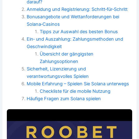
darauf?
Anmeldung und Registrierung: Schritt‑für‑Schritt
Bonusangebote und Wettanforderungen bei
Solana‑Casinos
Tipps zur Auswahl des besten Bonus
Ein‑ und Auszahlung: Zahlungsmethoden und
Geschwindigkeit
Übersicht der gängigsten
Zahlungsoptionen
Sicherheit, Lizenzierung und
verantwortungsvolles Spielen
Mobile Erfahrung – Spielen Sie Solana unterwegs
Checkliste für die mobile Nutzung
Häufige Fragen zum Solana spielen