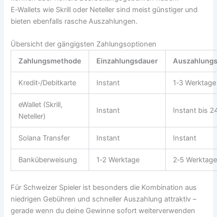
E‑Wallets wie Skrill oder Neteller sind meist günstiger und
bieten ebenfalls rasche Auszahlungen.
Übersicht der gängigsten Zahlungsoptionen
Zahlungsmethode
Einzahlungsdauer
Auszahlung
Kredit‑/Debitkarte
Instant
1‑3 Werktage
eWallet (Skrill,
Instant
Instant bis 2
Neteller)
Solana Transfer
Instant
Instant
Banküberweisung
1‑2 Werktage
2‑5 Werktag
Für Schweizer Spieler ist besonders die Kombination aus
niedrigen Gebühren und schneller Auszahlung attraktiv –
gerade wenn du deine Gewinne sofort weiterverwenden