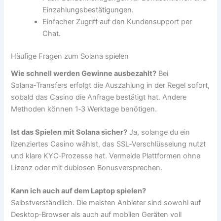
Einzahlungsbestätigungen.
Einfacher Zugriff auf den Kundensupport per
Chat.
Häufige Fragen zum Solana spielen
Wie schnell werden Gewinne ausbezahlt?
Bei
Solana‑Transfers erfolgt die Auszahlung in der Regel sofort,
sobald das Casino die Anfrage bestätigt hat. Andere
Methoden können 1‑3 Werktage benötigen.
Ist das Spielen mit Solana sicher?
Ja, solange du ein
lizenziertes Casino wählst, das SSL‑Verschlüsselung nutzt
und klare KYC‑Prozesse hat. Vermeide Plattformen ohne
Lizenz oder mit dubiosen Bonusversprechen.
Kann ich auch auf dem Laptop spielen?
Selbstverständlich. Die meisten Anbieter sind sowohl auf
Desktop‑Browser als auch auf mobilen Geräten voll