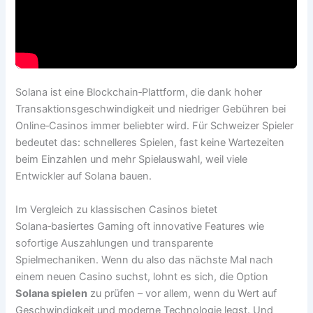
Solana ist eine Blockchain‑Plattform, die dank hoher
Transaktionsgeschwindigkeit und niedriger Gebühren bei
Online‑Casinos immer beliebter wird. Für Schweizer Spieler
bedeutet das: schnelleres Spielen, fast keine Wartezeiten
beim Einzahlen und mehr Spielauswahl, weil viele
Entwickler auf Solana bauen.
Im Vergleich zu klassischen Casinos bietet
Solana‑basiertes Gaming oft innovative Features wie
sofortige Auszahlungen und transparente
Spielmechaniken. Wenn du also das nächste Mal nach
einem neuen Casino suchst, lohnt es sich, die Option
Solana spielen
zu prüfen – vor allem, wenn du Wert auf
Geschwindigkeit und moderne Technologie legst. Und