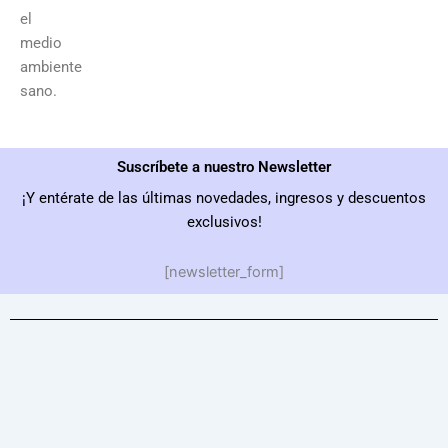
el
medio
ambiente
sano.
Suscríbete a nuestro Newsletter
¡Y entérate de las últimas novedades, ingresos y descuentos
exclusivos!
[newsletter_form]