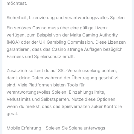
möchtest.
Sicherheit, Lizenzierung und verantwortungsvolles Spielen
Ein seriöses Casino muss über eine gültige Lizenz
verfügen, zum Beispiel von der Malta Gaming Authority
(MGA) oder der UK Gambling Commission. Diese Lizenzen
garantieren, dass das Casino strenge Auflagen bezüglich
Fairness und Spielerschutz erfüllt.
Zusätzlich solltest du auf SSL‑Verschlüsselung achten,
damit deine Daten während der Übertragung geschützt
sind. Viele Plattformen bieten Tools für
verantwortungsvolles Spielen: Einzahlungslimits,
Verlustlimits und Selbstsperren. Nutze diese Optionen,
wenn du merkst, dass das Spielverhalten außer Kontrolle
gerät.
Mobile Erfahrung – Spielen Sie Solana unterwegs