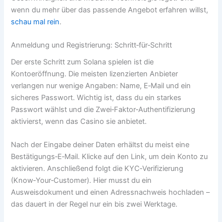
wenn du mehr über das passende Angebot erfahren willst,
schau mal rein
.
Anmeldung und Registrierung: Schritt‑für‑Schritt
Der erste Schritt zum Solana spielen ist die
Kontoeröffnung. Die meisten lizenzierten Anbieter
verlangen nur wenige Angaben: Name, E‑Mail und ein
sicheres Passwort. Wichtig ist, dass du ein starkes
Passwort wählst und die Zwei‑Faktor‑Authentifizierung
aktivierst, wenn das Casino sie anbietet.
Nach der Eingabe deiner Daten erhältst du meist eine
Bestätigungs‑E‑Mail. Klicke auf den Link, um dein Konto zu
aktivieren. Anschließend folgt die KYC‑Verifizierung
(Know‑Your‑Customer). Hier musst du ein
Ausweisdokument und einen Adressnachweis hochladen –
das dauert in der Regel nur ein bis zwei Werktage.