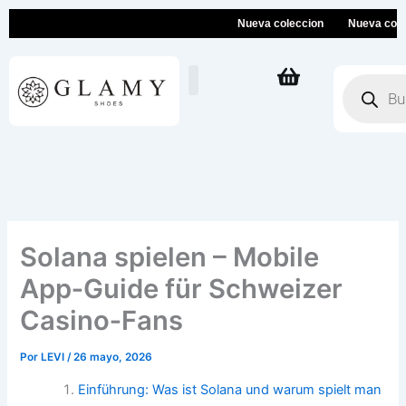
Ir
Nueva coleccion
Nueva coleccion
al
contenido
Búsqueda
de
productos
Solana spielen – Mobile
App‑Guide für Schweizer
Casino‑Fans
Por
LEVI
/
26 mayo, 2026
Einführung: Was ist Solana und warum spielt man