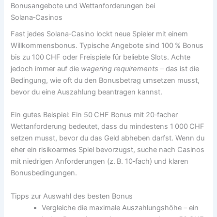
Bonusangebote und Wettanforderungen bei
Solana‑Casinos
Fast jedes Solana‑Casino lockt neue Spieler mit einem
Willkommensbonus. Typische Angebote sind 100 % Bonus
bis zu 100 CHF oder Freispiele für beliebte Slots. Achte
jedoch immer auf die
wagering requirements
– das ist die
Bedingung, wie oft du den Bonusbetrag umsetzen musst,
bevor du eine Auszahlung beantragen kannst.
Ein gutes Beispiel: Ein 50 CHF Bonus mit 20‑facher
Wettanforderung bedeutet, dass du mindestens 1 000 CHF
setzen musst, bevor du das Geld abheben darfst. Wenn du
eher ein risikoarmes Spiel bevorzugst, suche nach Casinos
mit niedrigen Anforderungen (z. B. 10‑fach) und klaren
Bonusbedingungen.
Tipps zur Auswahl des besten Bonus
Vergleiche die maximale Auszahlungshöhe – ein