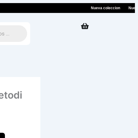
Nueva coleccion
Nueva cole
etodi