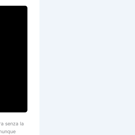
ra senza la
omunque