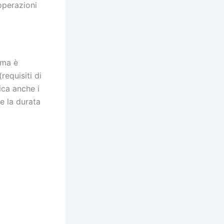
 operazioni
 ma è
requisiti di
ica anche i
 e la durata