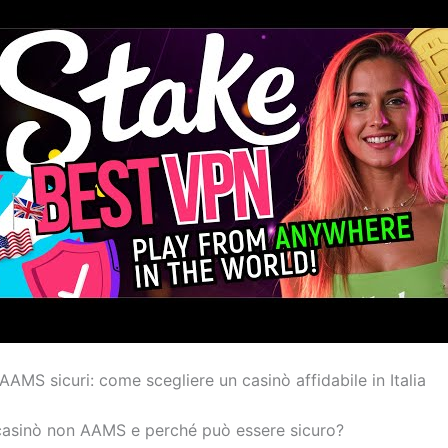
AMS sicuri: come scegliere un casinò affidabile in Italia
 casinò non AAMS e perché può essere sicuro?