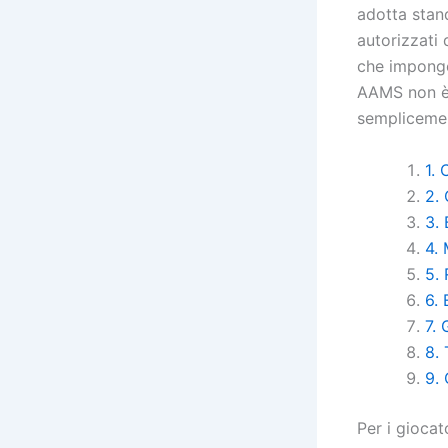
adotta stand
autorizzati
che impongo
AAMS non è 
semplicement
1.
2. 
3. 
4. 
5. 
6.
7. 
8. 
9. 
Per i giocat