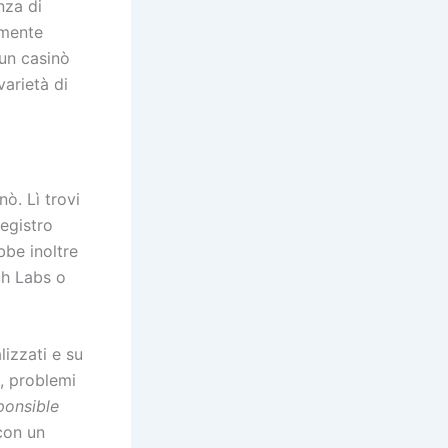
nza di
amente
 un casinò
arietà di
nò. Lì trovi
registro
be inoltre
ch Labs o
lizzati e su
i, problemi
ponsible
con un