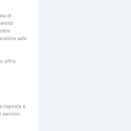
ata di
entità
ratto
arantire
safe
o offra:
a risposta è
 servizio.