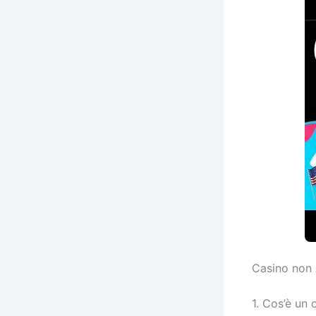
Casino non A
1. Cos’è un