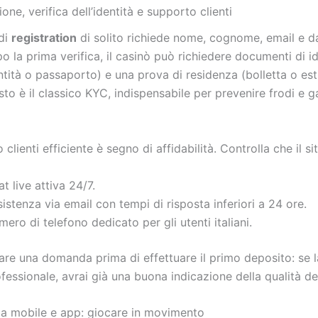
ione, verifica dell’identità e supporto clienti
 di
registration
di solito richiede nome, cognome, email e d
o la prima verifica, il casinò può richiedere documenti di id
ntità o passaporto) e una prova di residenza (bolletta o est
to è il classico KYC, indispensabile per prevenire frodi e g
clienti efficiente è segno di affidabilità. Controlla che il sit
t live attiva 24/7.
istenza via email con tempi di risposta inferiori a 24 ore.
ero di telefono dedicato per gli utenti italiani.
are una domanda prima di effettuare il primo deposito: se l
fessionale, avrai già una buona indicazione della qualità del
za mobile e app: giocare in movimento