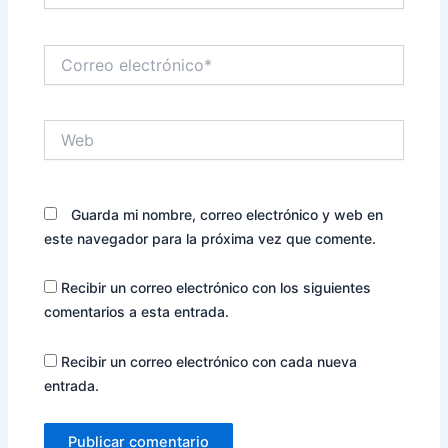
Correo
electrónico*
Web
Guarda mi nombre, correo electrónico y web en
este navegador para la próxima vez que comente.
Recibir un correo electrónico con los siguientes
comentarios a esta entrada.
Recibir un correo electrónico con cada nueva
entrada.