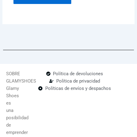
SOBRE
Política de devoluciones
GLAMYSHOES
Política de privacidad
Glamy
Políticas de envíos y despachos
Shoes
es
una
posibilidad
de
emprender