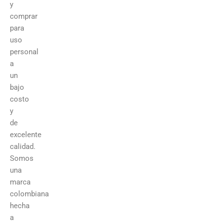
y
comprar
para
uso
personal
a
un
bajo
costo
y
de
excelente
calidad.
Somos
una
marca
colombiana
hecha
a