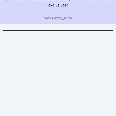
exclusivos!
[newsletter_form]