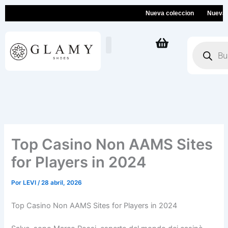
Ir
Nueva coleccion
Nueva colec
al
contenido
Búsqueda
de
productos
Top Casino Non AAMS Sites
for Players in 2024
Por
LEVI
/
28 abril, 2026
Top Casino Non AAMS Sites for Players in 2024