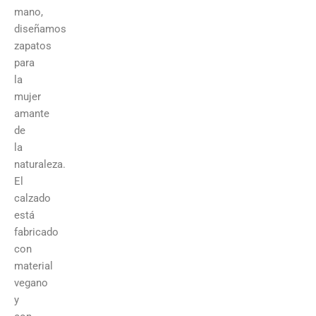
mano,
diseñamos
zapatos
para
la
mujer
amante
de
la
naturaleza.
El
calzado
está
fabricado
con
material
vegano
y