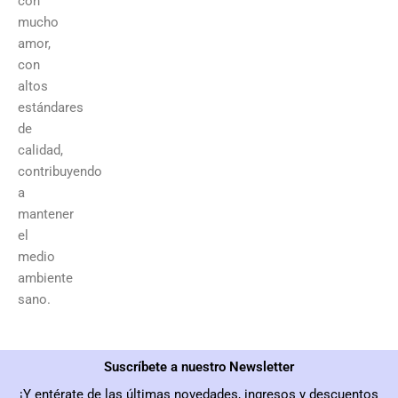
con
mucho
amor,
con
altos
estándares
de
calidad,
contribuyendo
a
mantener
el
medio
ambiente
sano.
Suscríbete a nuestro Newsletter
¡Y entérate de las últimas novedades, ingresos y descuentos