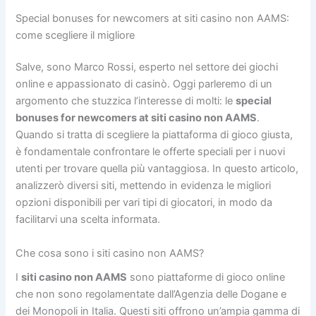
Special bonuses for newcomers at siti casino non AAMS:
come scegliere il migliore
Salve, sono Marco Rossi, esperto nel settore dei giochi
online e appassionato di casinò. Oggi parleremo di un
argomento che stuzzica l’interesse di molti: le
special
bonuses for newcomers at siti casino non AAMS
.
Quando si tratta di scegliere la piattaforma di gioco giusta,
è fondamentale confrontare le offerte speciali per i nuovi
utenti per trovare quella più vantaggiosa. In questo articolo,
analizzerò diversi siti, mettendo in evidenza le migliori
opzioni disponibili per vari tipi di giocatori, in modo da
facilitarvi una scelta informata.
Che cosa sono i siti casino non AAMS?
I
siti casino non AAMS
sono piattaforme di gioco online
che non sono regolamentate dall’Agenzia delle Dogane e
dei Monopoli in Italia. Questi siti offrono un’ampia gamma di