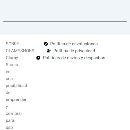
SOBRE
Política de devoluciones
GLAMYSHOES
Política de privacidad
Glamy
Políticas de envíos y despachos
Shoes
es
una
posibilidad
de
emprender
y
comprar
para
uso