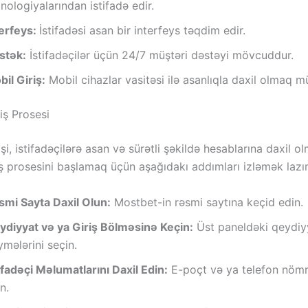
nologiyalarından istifadə edir.
terfeys:
İstifadəsi asan bir interfeys təqdim edir.
stək:
İstifadəçilər üçün 24/7 müştəri dəstəyi mövcuddur.
il Giriş:
Mobil cihazlar vasitəsi ilə asanlıqla daxil olmaq 
iş Prosesi
şi, istifadəçilərə asan və sürətli şəkildə hesablarına daxil o
iş prosesini başlamaq üçün aşağıdakı addımları izləmək lazı
smi Sayta Daxil Olun:
Mostbet-in rəsmi saytına keçid edin.
ydiyyat və ya Giriş Bölməsinə Keçin:
Üst paneldəki qeydiyy
mələrini seçin.
ifadəçi Məlumatlarını Daxil Edin:
E-poçt və ya telefon nömrə
n.