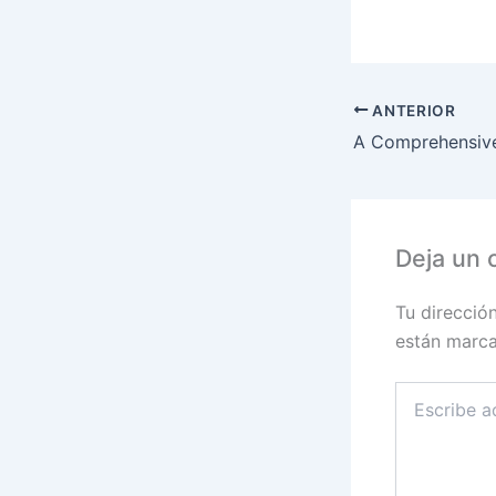
ANTERIOR
Deja un 
Tu direcció
están marc
Escribe
aquí...