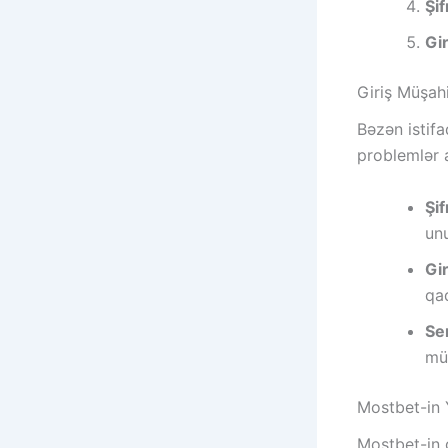
Şif
Gi
Giriş Müşah
Bəzən istifa
problemlər a
Şi
un
Gi
qa
Se
mü
Mostbet-in 
Mostbet-in g