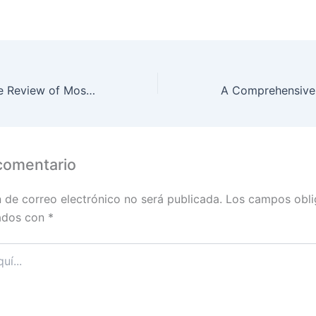
A Comprehensive Review of Mostbet Giriş Functionality
comentario
n de correo electrónico no será publicada.
Los campos obli
ados con
*