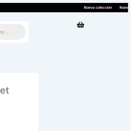
Nueva coleccion
Nueva colec
et