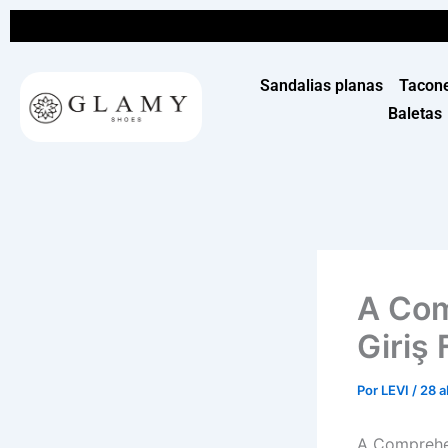
Ir
al
contenido
Sandalias planas
Tacon
Baletas
A Com
Giriş 
Por
LEVI
/
28 a
A Comprehen