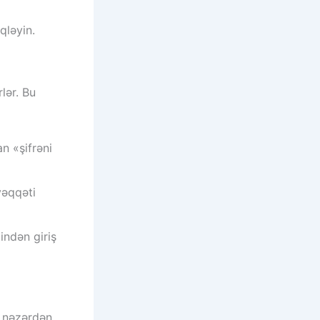
qləyin.
rlər. Bu
an «şifrəni
vəqqəti
indən giriş
i nəzərdən