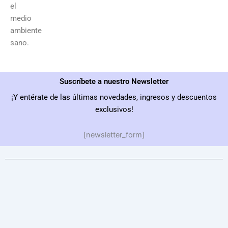
el
medio
ambiente
sano.
Suscríbete a nuestro Newsletter
¡Y entérate de las últimas novedades, ingresos y descuentos
exclusivos!
[newsletter_form]