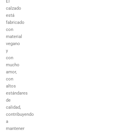
El
calzado
está
fabricado
con
material
vegano
y
con
mucho
amor,
con
altos
estándares
de
calidad,
contribuyendo
a
mantener