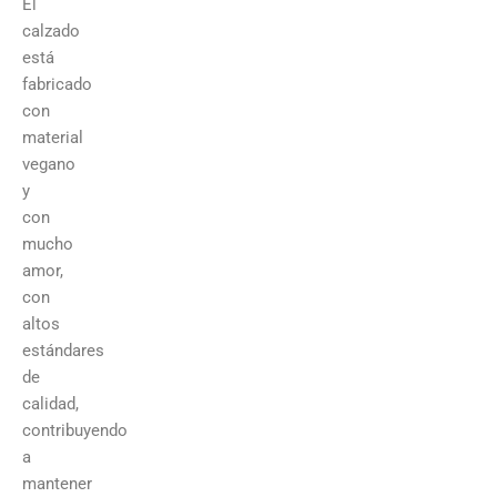
El
calzado
está
fabricado
con
material
vegano
y
con
mucho
amor,
con
altos
estándares
de
calidad,
contribuyendo
a
mantener