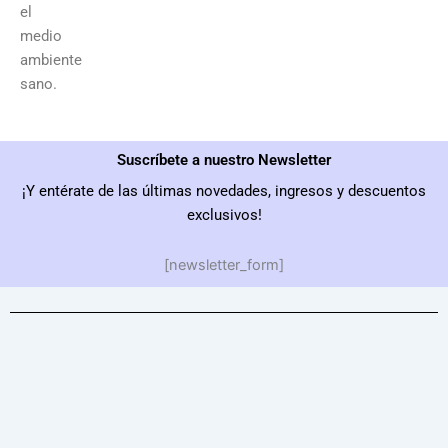
el
medio
ambiente
sano.
Suscríbete a nuestro Newsletter
¡Y entérate de las últimas novedades, ingresos y descuentos
exclusivos!
[newsletter_form]