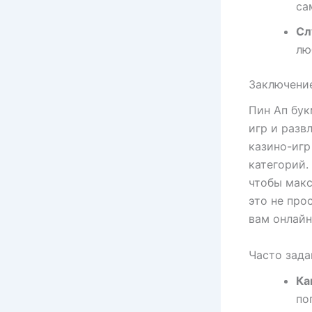
са
Сл
лю
Заключени
Пин Ап бук
игр и разв
казино-игр
категорий.
чтобы мак
это не про
вам онлайн
Часто зад
Ка
по