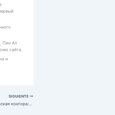
е
первый
нного
, Пин Ап
сию сайта.
на и
SIGUIENTE
Пин Ап букмекерская контора: все способы игры и развлечений онлайн