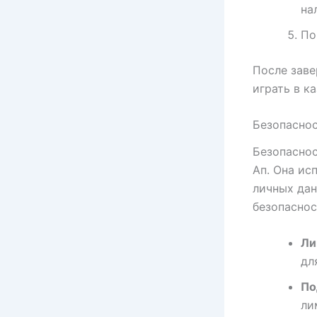
на
По
После заве
играть в ка
Безопаснос
Безопаснос
Ап. Она ис
личных дан
безопаснос
Ли
дл
По
ли