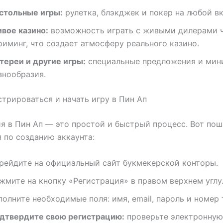
стольные игры:
рулетка, блэкджек и покер на любой вк
вое казино:
возможность играть с живыми дилерами 
риминг, что создает атмосферу реального казино.
тереи и другие игры:
специальные предложения и мин
знообразия.
стрироваться и начать игру в Пин Ап
я в Пин Ап — это простой и быстрый процесс. Вот пош
 по созданию аккаунта:
рейдите на официальный сайт букмекерской конторы.
жмите на кнопку «Регистрация» в правом верхнем углу
полните необходимые поля: имя, email, пароль и номер 
дтвердите свою регистрацию:
проверьте электронную