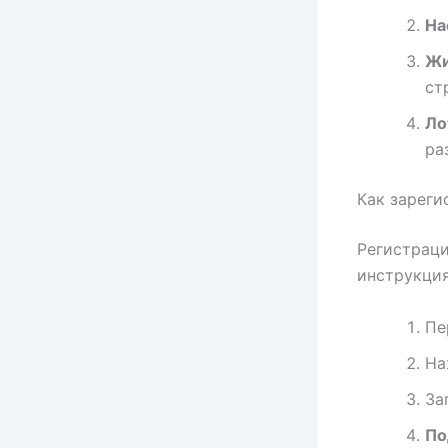
На
Жи
ст
Ло
ра
Как зареги
Регистраци
инструкция
Пе
На
За
По