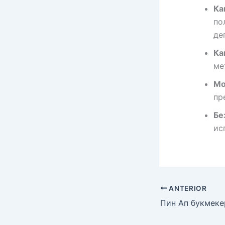
Ка
по
де
Ка
ме
Мо
пр
Бе
ис
ANTERIOR