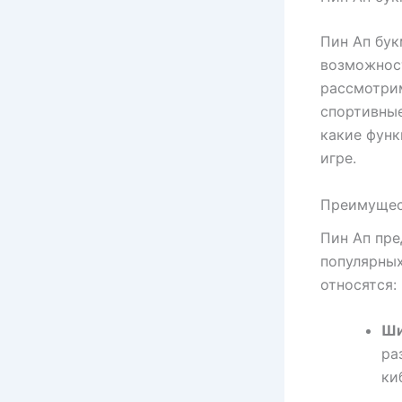
Пин Ап бук
возможност
рассмотрим
спортивные
какие функ
игре.
Преимущес
Пин Ап пре
популярных
относятся:
Ши
ра
ки