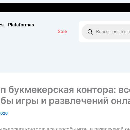
Búsqueda
es
Plataformas
de
Sale
productos
п букмекерская контора: вс
бы игры и развлечений онл
 2026
мекерская контора: все способы игры и развлечений о