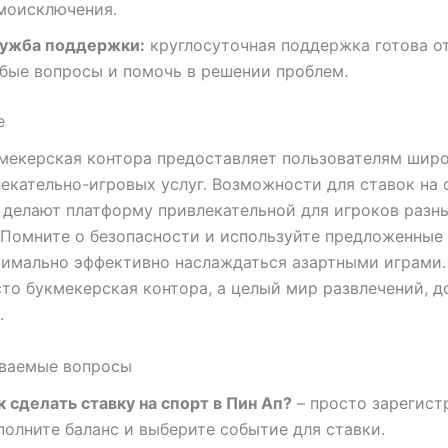
моисключения.
ужба поддержки:
круглосуточная поддержка готова от
бые вопросы и помочь в решении проблем.
е
мекерская контора предоставляет пользователям шир
лекательно-игровых услуг. Возможности для ставок на 
 делают платформу привлекательной для игроков разн
 Помните о безопасности и используйте предложенные
симально эффективно наслаждаться азартными играми.
сто букмекерская контора, а целый мир развлечений, 
.
аваемые вопросы
к сделать ставку на спорт в Пин Ап?
– просто зарегист
полните баланс и выберите событие для ставки.