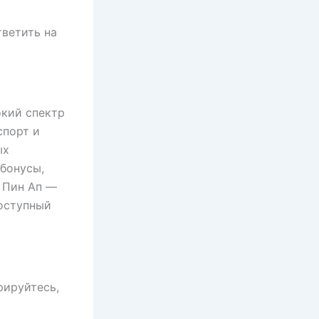
ветить на
окий спектр
спорт и
ых
 бонусы,
 Пин Ап —
доступный
рируйтесь,