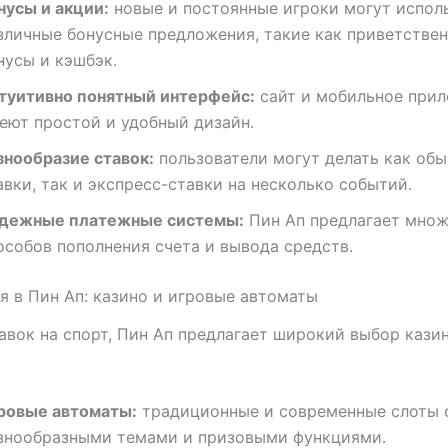
нусы и акции:
новые и постоянные игроки могут испол
зличные бонусные предложения, такие как приветстве
нусы и кэшбэк.
туитивно понятный интерфейс:
сайт и мобильное при
еют простой и удобный дизайн.
знообразие ставок:
пользователи могут делать как об
авки, так и экспресс-ставки на несколько событий.
дежные платежные системы:
Пин Ап предлагает мно
особов пополнения счета и вывода средств.
я в Пин Ап: казино и игровые автоматы
вок на спорт, Пин Ап предлагает широкий выбор казин
ровые автоматы:
традиционные и современные слоты 
знообразными темами и призовыми функциями.