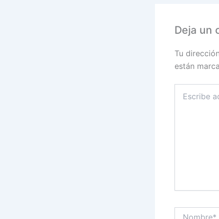
Deja un 
Tu direcció
están marc
Escribe
aquí...
Nombre*