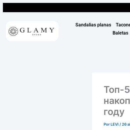
Ir
al
contenido
Sandalias planas
Tacon
Baletas
Топ-5
нако
году
Por
LEVI
/
26 a