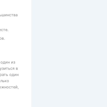
льшинства
сте.
ов.
 один из
узиться в
рать один
олько
ожностей,