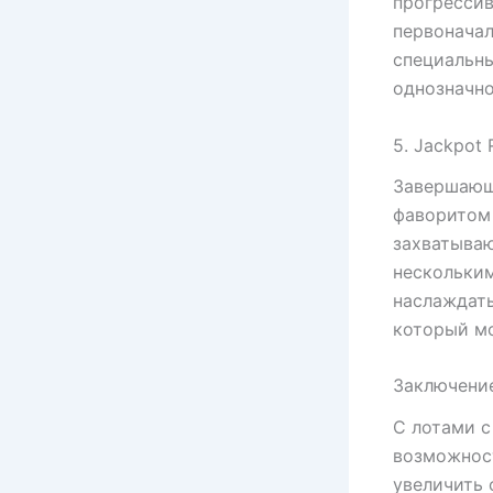
прогрессив
первоначал
специальны
однозначно
5. Jackpot 
Завершающ
фаворитом 
захватываю
нескольким
наслаждать
который м
Заключени
С лотами с
возможност
увеличить 