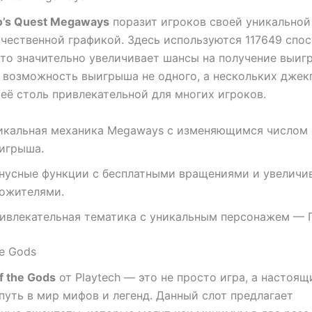
’s Quest Megaways
поразит игроков своей уникальной
чественной графикой. Здесь используются 117649 спо
что значительно увеличивает шансы на получение выиг
 возможность выигрыша не одного, а нескольких джекп
 её столь привлекательной для многих игроков.
икальная механика Megaways с изменяющимся числом
игрыша.
нусные функции с бесплатными вращениями и увелич
ожителями.
ивлекательная тематика с уникальным персонажем — Г
he Gods
f the Gods
от Playtech — это не просто игра, а настоящ
путь в мир мифов и легенд. Данный слот предлагает