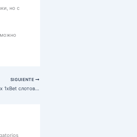
ки, но с
й можно
SIGUIENTE
Топ-5 популярных 1xBet слотов с накопительным джекпотом в 2023 году
gatorios