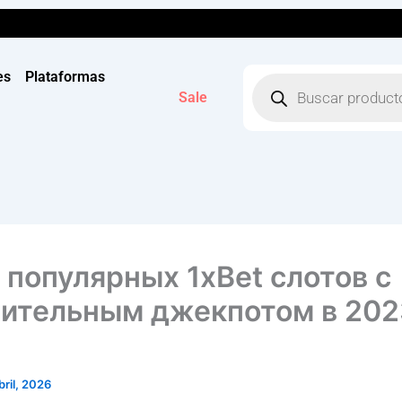
Búsqueda
es
Plataformas
de
Sale
productos
 популярных 1xBet слотов с
пительным джекпотом в 202
bril, 2026