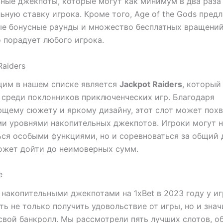
ные джекпоты, которые могут как минимум в два раза
ьную ставку игрока. Кроме того, Age of the Gods предл
е бонусные раунды и множество бесплатных вращений
 порадует любого игрока.
Raiders
им в нашем списке является
Jackpot Raiders
, который
среди поклонников приключенческих игр. Благодаря
щему сюжету и яркому дизайну, этот слот может похв
и уровнями накопительных джекпотов. Игроки могут н
ся особыми функциями, но и соревноваться за общий 
ожет дойти до неимоверных сумм.
е
 накопительными джекпотами на 1xBet в 2023 году у и
ь не только получить удовольствие от игры, но и зна
свой банкролл. Мы рассмотрели пять лучших слотов, 