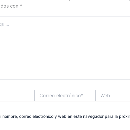
ados con
*
Correo
Web
electrónico*
 nombre, correo electrónico y web en este navegador para la próx