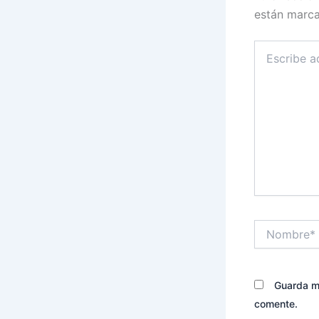
están marc
Escribe
aquí...
Nombre*
Guarda mi
comente.