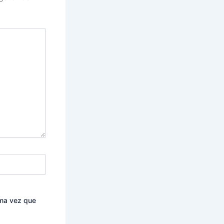
ima vez que