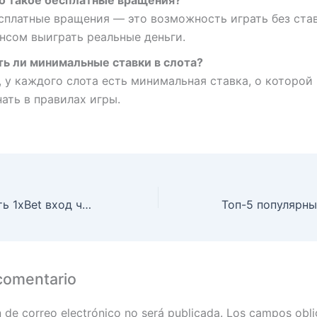
о такое бесплатные вращения?
сплатные вращения — это возможность играть без став
нсом выиграть реальные деньги.
ть ли минимальные ставки в слота?
, у каждого слота есть минимальная ставка, о которо
нать в правилах игры.
Как использовать 1xBet вход через социальные сети для удобства ставок?
comentario
n de correo electrónico no será publicada.
Los campos obli