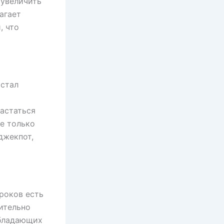
 увеличить
агает
, что
 стал
астаться
е только
джекпот,
гроков есть
чительно
обладающих