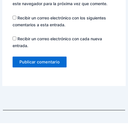
este navegador para la próxima vez que comente.
Recibir un correo electrónico con los siguientes
comentarios a esta entrada.
Recibir un correo electrónico con cada nueva
entrada.