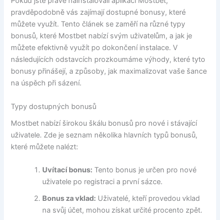
Pokud jste právě nainstalovali aplikaci Mostbet,
pravděpodobně vás zajímají dostupné bonusy, které
můžete využít. Tento článek se zaměří na různé typy
bonusů, které Mostbet nabízí svým uživatelům, a jak je
můžete efektivně využít po dokončení instalace. V
následujících odstavcích prozkoumáme výhody, které tyto
bonusy přinášejí, a způsoby, jak maximalizovat vaše šance
na úspěch při sázení.
Typy dostupných bonusů
Mostbet nabízí širokou škálu bonusů pro nové i stávající
uživatele. Zde je seznam několika hlavních typů bonusů,
které můžete nalézt:
Uvítací bonus:
Tento bonus je určen pro nové
uživatele po registraci a první sázce.
Bonus za vklad:
Uživatelé, kteří provedou vklad
na svůj účet, mohou získat určité procento zpět.