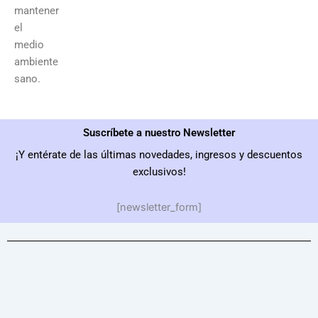
mantener
el
medio
ambiente
sano.
Suscríbete a nuestro Newsletter
¡Y entérate de las últimas novedades, ingresos y descuentos
exclusivos!
[newsletter_form]