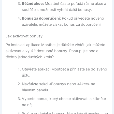
Běžné akce:
Mostbet často pořádá různé akce a
soutěže s možností vyhrát další bonusy.
Bonus za doporučení:
Pokud přivedete nového
uživatele, můžete získat bonus za doporučení.
Jak aktivovat bonusy
Po instalaci aplikace Mostbet je důležité vědět, jak můžete
aktivovat a využít dostupné bonusy. Postupujte podle
těchto jednoduchých kroků:
Otevřete aplikaci Mostbet a přihlaste se do svého
účtu.
Navštivte sekci «Bonusy» nebo «Akce» na
hlavním panelu.
Vyberte bonus, který chcete aktivovat, a klikněte
na něj.
Splňte podmínky bonusu, které bývají uvedeny na