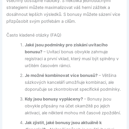
všechny dostupné nabídky. S několika jednoduchými
strategiemi můžete maximalizovat váš herní zážitek a
dosáhnout lepších výsledků. S bonusy můžete sázení více
přizpůsobit svým potřebám a cílům.
Často kladené otázky (FAQ)
Jaké jsou podmínky pro získání uvítacího
bonusu?
– Uvítací bonus obvykle zahrnuje
registraci a první vklad, který musí být splněny v
určitém časovém rámci.
Je možné kombinovat více bonusů?
– Většina
sázkových kanceláří umožňuje kombinaci, ale
doporučuje se zkontrolovat specifické podmínky.
Kdy jsou bonusy vypláceny?
– Bonusy jsou
obvykle připsány na účet okamžitě po jejich
aktivaci, ale některé mohou mít časové zpoždění.
Jak zjistit, jaké bonusy jsou aktuálně k