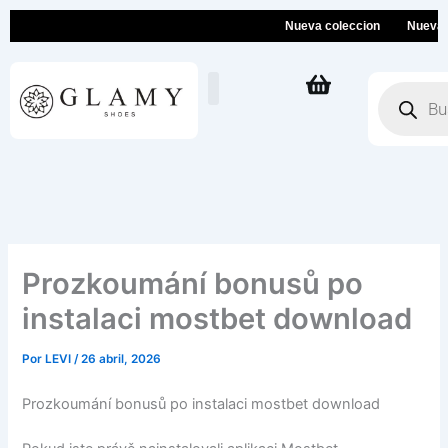
Ir
Nueva coleccion
Nueva colec
al
contenido
Búsqueda
de
productos
Prozkoumání bonusů po
instalaci mostbet download
Por
LEVI
/
26 abril, 2026
Prozkoumání bonusů po instalaci mostbet download