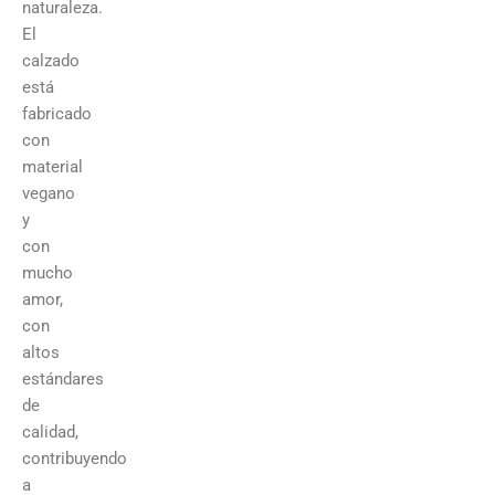
naturaleza.
El
calzado
está
fabricado
con
material
vegano
y
con
mucho
amor,
con
altos
estándares
de
calidad,
contribuyendo
a