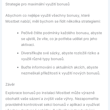
Strategie pro maximální využití bonusů
Abychom co nejlépe využili všechny bonusy, které
Mostbet nabízí, měli bychom se řídit několika strategiemi:
Pečlivě čtěte podmínky každého bonusu, abyste
se ujistili, že víte, co je potřeba udělat pro jeho
aktivaci.
Diversifikujte své sázky, abyste rozložili riziko a
využili různé typy bonusů.
Buďte informováni o aktuálních akcích, abyste
nezmeškali příležitosti k využití nových bonusů.
Závěr
Explorace bonusů po instalaci Mostbet může výrazně
obohatit vaše sázení a zvýšit vaše výhry. Nezapomeňte
pravidelně kontrolovat sekci bonusů v aplikaci a využívat