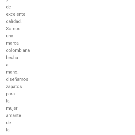
de
excelente
calidad.
Somos
una
marca
colombiana
hecha
a
mano,
diseñamos
zapatos
para
la
mujer
amante
de
la