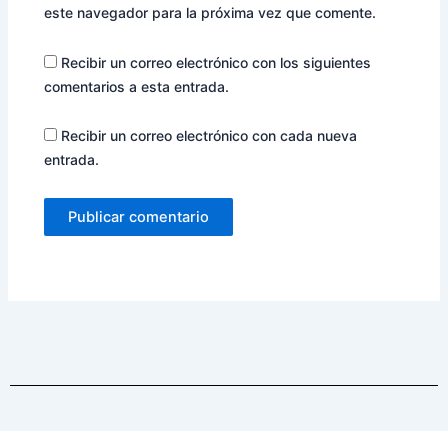
este navegador para la próxima vez que comente.
Recibir un correo electrónico con los siguientes
comentarios a esta entrada.
Recibir un correo electrónico con cada nueva
entrada.