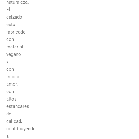
naturaleza.
El
calzado
está
fabricado
con
material
vegano
y
con
mucho
amor,
con
altos
estándares
de
calidad,
contribuyendo
a