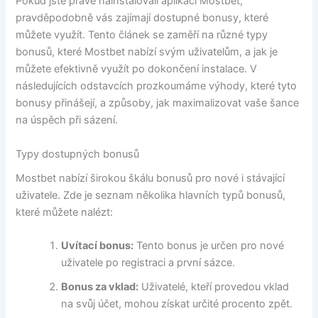
Pokud jste právě nainstalovali aplikaci Mostbet,
pravděpodobně vás zajímají dostupné bonusy, které
můžete využít. Tento článek se zaměří na různé typy
bonusů, které Mostbet nabízí svým uživatelům, a jak je
můžete efektivně využít po dokončení instalace. V
následujících odstavcích prozkoumáme výhody, které tyto
bonusy přinášejí, a způsoby, jak maximalizovat vaše šance
na úspěch při sázení.
Typy dostupných bonusů
Mostbet nabízí širokou škálu bonusů pro nové i stávající
uživatele. Zde je seznam několika hlavních typů bonusů,
které můžete nalézt:
Uvítací bonus:
Tento bonus je určen pro nové
uživatele po registraci a první sázce.
Bonus za vklad:
Uživatelé, kteří provedou vklad
na svůj účet, mohou získat určité procento zpět.