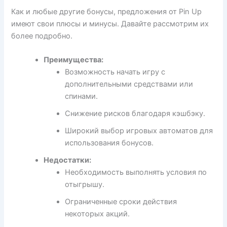
Как и любые другие бонусы, предложения от Pin Up
имеют свои плюсы и минусы. Давайте рассмотрим их
более подробно.
Преимущества:
Возможность начать игру с
дополнительными средствами или
спинами.
Снижение рисков благодаря кэшбэку.
Широкий выбор игровых автоматов для
использования бонусов.
Недостатки:
Необходимость выполнять условия по
отыгрышу.
Ограниченные сроки действия
некоторых акций.