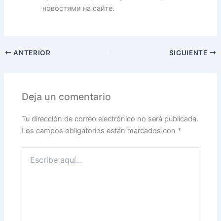
новостями на сайте.
ANTERIOR
SIGUIENTE
Deja un comentario
Tu dirección de correo electrónico no será publicada.
Los campos obligatorios están marcados con
*
Escribe
aquí...