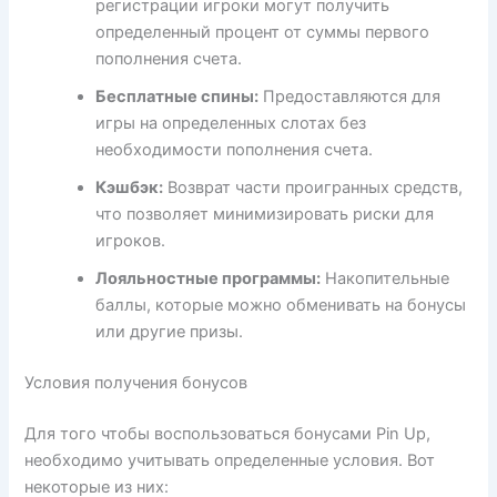
регистрации игроки могут получить
определенный процент от суммы первого
пополнения счета.
Бесплатные спины:
Предоставляются для
игры на определенных слотах без
необходимости пополнения счета.
Кэшбэк:
Возврат части проигранных средств,
что позволяет минимизировать риски для
игроков.
Лояльностные программы:
Накопительные
баллы, которые можно обменивать на бонусы
или другие призы.
Условия получения бонусов
Для того чтобы воспользоваться бонусами Pin Up,
необходимо учитывать определенные условия. Вот
некоторые из них: