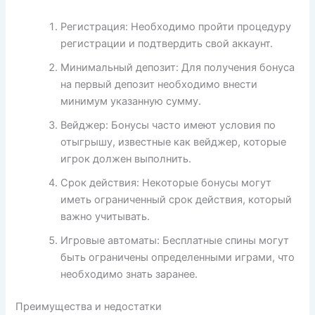
Регистрация: Необходимо пройти процедуру
регистрации и подтвердить свой аккаунт.
Минимальный депозит: Для получения бонуса
на первый депозит необходимо внести
минимум указанную сумму.
Вейджер: Бонусы часто имеют условия по
отыгрышу, известные как вейджер, которые
игрок должен выполнить.
Срок действия: Некоторые бонусы могут
иметь ограниченный срок действия, который
важно учитывать.
Игровые автоматы: Бесплатные спины могут
быть ограничены определенными играми, что
необходимо знать заранее.
Преимущества и недостатки