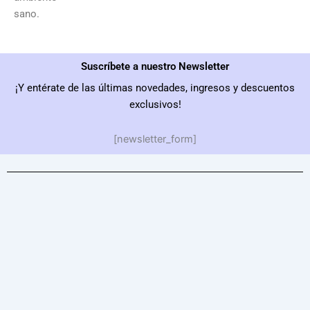
sano.
Suscríbete a nuestro Newsletter
¡Y entérate de las últimas novedades, ingresos y descuentos
exclusivos!
[newsletter_form]