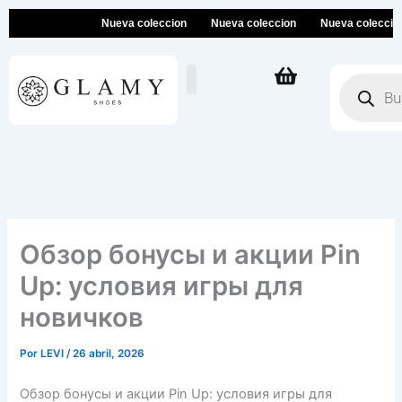
Ir
Nueva coleccion
Nueva coleccion
Nueva coleccion
al
contenido
Búsqueda
de
productos
Обзор бонусы и акции Pin
Up: условия игры для
новичков
Por
LEVI
/
26 abril, 2026
Обзор бонусы и акции Pin Up: условия игры для