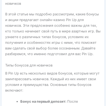
новичков
В этой статье мы подробно рассмотрим, какие бонусы
и акции предлагает онлайн-казино Pin Up для
новичков. Эти предложения особенно важны для тех,
кто только начинает свой путь в мире азартных игр. Вы
узнаете о различных типах бонусов, условиях их
получения и особенностях игры с ними, что поможет
вам сделать свой выбор более осознанным. Давайте
разберемся, что именно подготовил для вас Pin Up.
Типы бонусов для новичков
В Pin Up есть несколько видов бонусов, которые могут
заинтересовать новичков. Каждый из них имеет свои
условия и преимущества. Основные типы бонусов
включают:
Бонус на первый депозит:
После