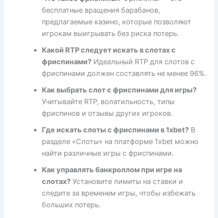
бесплатные вращения барабанов,
предлагаемые казино, которые позволяют
игрокам выигрывать без риска потерь.
Какой RTP следует искать в слотах с
фриспинами?
Идеальный RTP для слотов с
фриспинами должен составлять не менее 96%.
Как выбрать слот с фриспинами для игры?
Учитывайте RTP, волатильность, типы
фриспинов и отзывы других игроков.
Где искать слоты с фриспинами в 1xbet?
В
разделе «Слоты» на платформе 1xbet можно
найти различные игры с фриспинами.
Как управлять банкроллом при игре на
слотах?
Установите лимиты на ставки и
следите за временем игры, чтобы избежать
больших потерь.