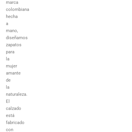
marca
colombiana
hecha
a
mano,
diseñamos
zapatos
para
la
mujer
amante
de
la
naturaleza.
El
calzado
está
fabricado
con