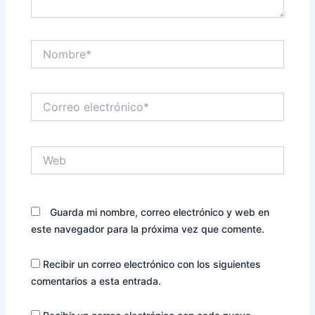
Nombre*
Correo
electrónico*
Web
Guarda mi nombre, correo electrónico y web en
este navegador para la próxima vez que comente.
Recibir un correo electrónico con los siguientes
comentarios a esta entrada.