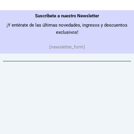
Suscríbete a nuestro Newsletter
¡Y entérate de las últimas novedades, ingresos y descuentos
exclusivos!
[newsletter_form]