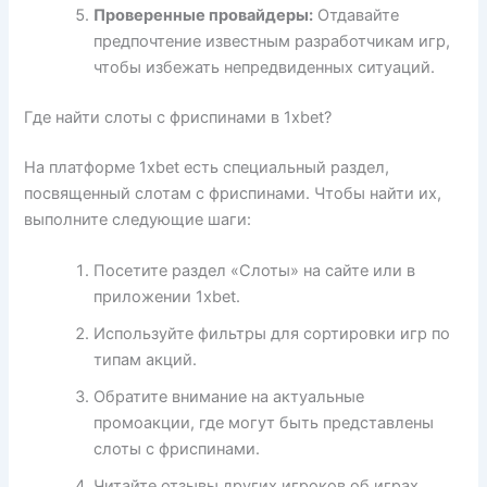
Проверенные провайдеры:
Отдавайте
предпочтение известным разработчикам игр,
чтобы избежать непредвиденных ситуаций.
Где найти слоты с фриспинами в 1xbet?
На платформе 1xbet есть специальный раздел,
посвященный слотам с фриспинами. Чтобы найти их,
выполните следующие шаги:
Посетите раздел «Слоты» на сайте или в
приложении 1xbet.
Используйте фильтры для сортировки игр по
типам акций.
Обратите внимание на актуальные
промоакции, где могут быть представлены
слоты с фриспинами.
Читайте отзывы других игроков об играх,