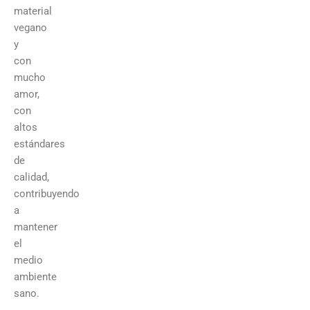
material
vegano
y
con
mucho
amor,
con
altos
estándares
de
calidad,
contribuyendo
a
mantener
el
medio
ambiente
sano.