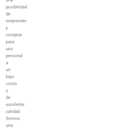
una
posibilidad
de
emprender
y
comprar
para
uso
personal
a
un
bajo
costo
y
de
excelente
calidad.
Somos
una