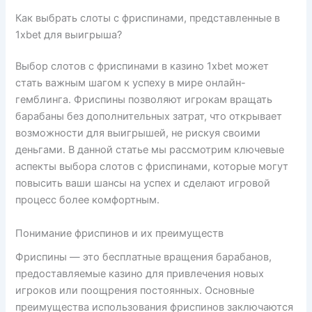
Как выбрать слоты с фриспинами, представленные в
1xbet для выигрыша?
Выбор слотов с фриспинами в казино 1xbet может
стать важным шагом к успеху в мире онлайн-
гемблинга. Фриспины позволяют игрокам вращать
барабаны без дополнительных затрат, что открывает
возможности для выигрышей, не рискуя своими
деньгами. В данной статье мы рассмотрим ключевые
аспекты выбора слотов с фриспинами, которые могут
повысить ваши шансы на успех и сделают игровой
процесс более комфортным.
Понимание фриспинов и их преимуществ
Фриспины — это бесплатные вращения барабанов,
предоставляемые казино для привлечения новых
игроков или поощрения постоянных. Основные
преимущества использования фриспинов заключаются