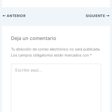
ANTERIOR
SIGUIENTE
Deja un comentario
Tu dirección de correo electrónico no será publicada.
Los campos obligatorios están marcados con
*
Escribe
aquí...