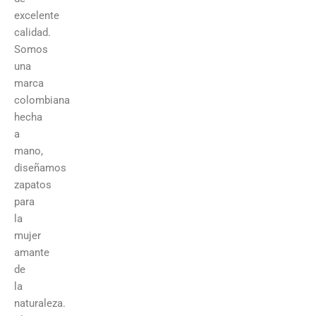
excelente
calidad.
Somos
una
marca
colombiana
hecha
a
mano,
diseñamos
zapatos
para
la
mujer
amante
de
la
naturaleza.