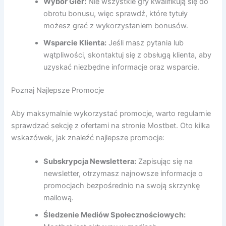
Wybór Gier:
Nie wszystkie gry kwalifikują się do
obrotu bonusu, więc sprawdź, które tytuły
możesz grać z wykorzystaniem bonusów.
Wsparcie Klienta:
Jeśli masz pytania lub
wątpliwości, skontaktuj się z obsługą klienta, aby
uzyskać niezbędne informacje oraz wsparcie.
Poznaj Najlepsze Promocje
Aby maksymalnie wykorzystać promocje, warto regularnie
sprawdzać sekcję z ofertami na stronie Mostbet. Oto kilka
wskazówek, jak znaleźć najlepsze promocje:
Subskrypcja Newslettera:
Zapisując się na
newsletter, otrzymasz najnowsze informacje o
promocjach bezpośrednio na swoją skrzynkę
mailową.
Śledzenie Mediów Społecznościowych: