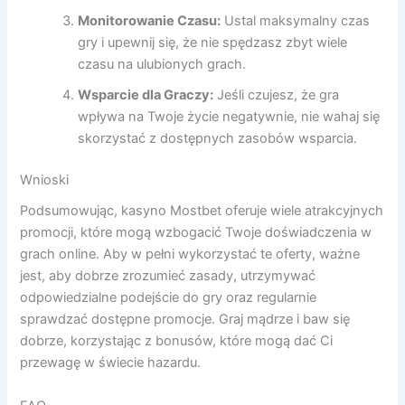
Monitorowanie Czasu:
Ustal maksymalny czas
gry i upewnij się, że nie spędzasz zbyt wiele
czasu na ulubionych grach.
Wsparcie dla Graczy:
Jeśli czujesz, że gra
wpływa na Twoje życie negatywnie, nie wahaj się
skorzystać z dostępnych zasobów wsparcia.
Wnioski
Podsumowując, kasyno Mostbet oferuje wiele atrakcyjnych
promocji, które mogą wzbogacić Twoje doświadczenia w
grach online. Aby w pełni wykorzystać te oferty, ważne
jest, aby dobrze zrozumieć zasady, utrzymywać
odpowiedzialne podejście do gry oraz regularnie
sprawdzać dostępne promocje. Graj mądrze i baw się
dobrze, korzystając z bonusów, które mogą dać Ci
przewagę w świecie hazardu.