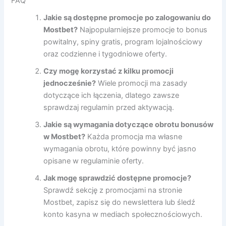
FAQ
Jakie są dostępne promocje po zalogowaniu do
Mostbet?
Najpopularniejsze promocje to bonus
powitalny, spiny gratis, program lojalnościowy
oraz codzienne i tygodniowe oferty.
Czy mogę korzystać z kilku promocji
jednocześnie?
Wiele promocji ma zasady
dotyczące ich łączenia, dlatego zawsze
sprawdzaj regulamin przed aktywacją.
Jakie są wymagania dotyczące obrotu bonusów
w Mostbet?
Każda promocja ma własne
wymagania obrotu, które powinny być jasno
opisane w regulaminie oferty.
Jak mogę sprawdzić dostępne promocje?
Sprawdź sekcję z promocjami na stronie
Mostbet, zapisz się do newslettera lub śledź
konto kasyna w mediach społecznościowych.