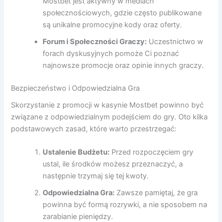
Mostbet jest aktywny w mediach
społecznościowych, gdzie często publikowane
są unikalne promocyjne kody oraz oferty.
Forum i Społeczności Graczy:
Uczestnictwo w
forach dyskusyjnych pomoże Ci poznać
najnowsze promocje oraz opinie innych graczy.
Bezpieczeństwo i Odpowiedzialna Gra
Skorzystanie z promocji w kasynie Mostbet powinno być
związane z odpowiedzialnym podejściem do gry. Oto kilka
podstawowych zasad, które warto przestrzegać:
Ustalenie Budżetu:
Przed rozpoczęciem gry
ustal, ile środków możesz przeznaczyć, a
następnie trzymaj się tej kwoty.
Odpowiedzialna Gra:
Zawsze pamiętaj, że gra
powinna być formą rozrywki, a nie sposobem na
zarabianie pieniędzy.