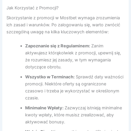
Jak Korzystać z Promocji?
Skorzystanie z promocji w Mostbet wymaga zrozumienia
ich zasad i warunków. Po zalogowaniu się, warto zwrócić
szczególną uwagę na kilka kluczowych elementów:
Zapoznanie się z Regulaminem:
Zanim
aktywujesz którąkolwiek z promocji, upewnij się,
że rozumiesz jej zasady, w tym wymagania
dotyczące obrotu.
Wszystko w Terminach:
Sprawdź daty ważności
promocji. Niektóre oferty są ograniczone
czasowo i trzeba je wykorzystać w określonym
czasie.
Minimalne Wpłaty:
Zazwyczaj istnieją minimalne
kwoty wpłaty, które musisz zrealizować, aby
aktywować bonusy.