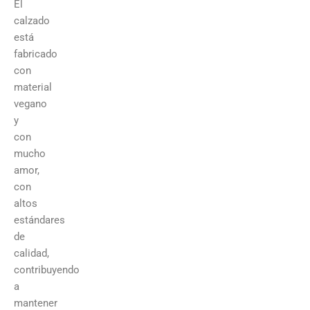
El
calzado
está
fabricado
con
material
vegano
y
con
mucho
amor,
con
altos
estándares
de
calidad,
contribuyendo
a
mantener