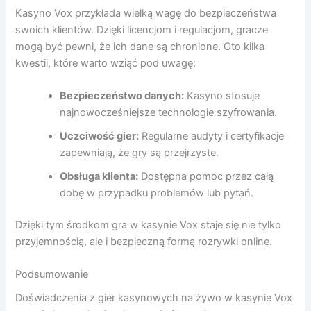
Kasyno Vox przykłada wielką wagę do bezpieczeństwa
swoich klientów. Dzięki licencjom i regulacjom, gracze
mogą być pewni, że ich dane są chronione. Oto kilka
kwestii, które warto wziąć pod uwagę:
Bezpieczeństwo danych:
Kasyno stosuje
najnowocześniejsze technologie szyfrowania.
Uczciwość gier:
Regularne audyty i certyfikacje
zapewniają, że gry są przejrzyste.
Obsługa klienta:
Dostępna pomoc przez całą
dobę w przypadku problemów lub pytań.
Dzięki tym środkom gra w kasynie Vox staje się nie tylko
przyjemnością, ale i bezpieczną formą rozrywki online.
Podsumowanie
Doświadczenia z gier kasynowych na żywo w kasynie Vox