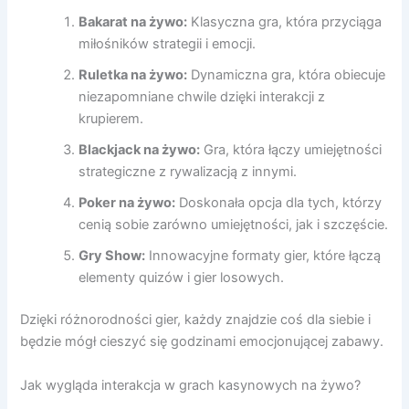
Bakarat na żywo:
Klasyczna gra, która przyciąga
miłośników strategii i emocji.
Ruletka na żywo:
Dynamiczna gra, która obiecuje
niezapomniane chwile dzięki interakcji z
krupierem.
Blackjack na żywo:
Gra, która łączy umiejętności
strategiczne z rywalizacją z innymi.
Poker na żywo:
Doskonała opcja dla tych, którzy
cenią sobie zarówno umiejętności, jak i szczęście.
Gry Show:
Innowacyjne formaty gier, które łączą
elementy quizów i gier losowych.
Dzięki różnorodności gier, każdy znajdzie coś dla siebie i
będzie mógł cieszyć się godzinami emocjonującej zabawy.
Jak wygląda interakcja w grach kasynowych na żywo?