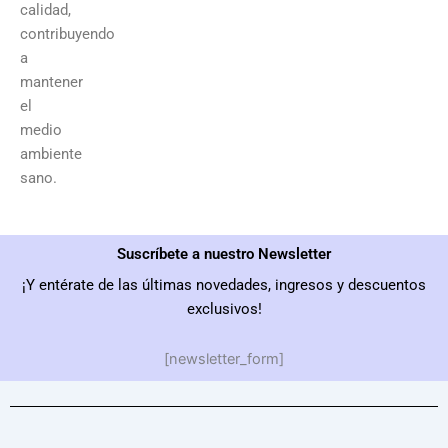
calidad,
contribuyendo
a
mantener
el
medio
ambiente
sano.
Suscríbete a nuestro Newsletter
¡Y entérate de las últimas novedades, ingresos y descuentos
exclusivos!
[newsletter_form]