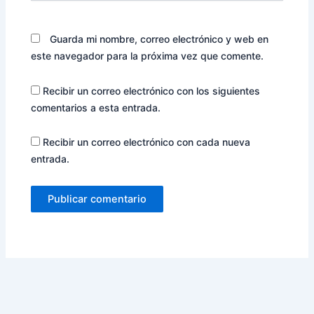
Guarda mi nombre, correo electrónico y web en
este navegador para la próxima vez que comente.
Recibir un correo electrónico con los siguientes
comentarios a esta entrada.
Recibir un correo electrónico con cada nueva
entrada.