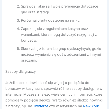
Sprawdź, jakie są Twoje preferencje dotyczące
gier oraz strategii.
Porównaj oferty dostępne na rynku.
Zapoznaj się z regulaminem kasyna oraz
warunkami, które mogą dotyczyć rezygnacji z
bonusów.
Skorzystaj z forum lub grup dyskusyjnych, gdzie
możesz wymienić się doświadczeniami z innymi
graczami.
Zasoby dla graczy
Jeżeli chcesz dowiedzieć się więcej o podejściu do
bonusów w kasynach, sprawdź różne zasoby dostępne w
internecie. Możesz znaleźć wiele cennych informacji, które
pomogą w podjęciu decyzji. Warto również śledzić nowinki
z branży, np. na
Twitterze
czy w artykułach na
New York