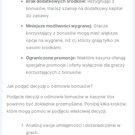
Brak dodatkowych środków:
Rezygnując z
bonusów, tracisz szansę na dodatkowy kapitał
do zabawy.
Mniejsze możliwości wygranej:
Gracze
korzystający z bonusów mogą mieć większe
opcje na wygrane, niż ci, którzy grają tylko ze
swoimi środkami.
Ograniczone promocje:
Niektóre kasyna oferują
specjalne promocje i oferty wyłącznie dla graczy
korzystających z bonusów.
Jak podjąć decyzję o odmowie bonusów?
Podjęcie decyzji o odmowie bonusów w kasynie Vox
powinno być dokładnie przemyślane. Poniżej kilka kroków,
które mogą pomóc w podjęciu właściwej decyzji:
Analizuj swoje umiejętności i doświadczenie w
grach.