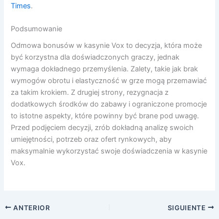
Times
.
Podsumowanie
Odmowa bonusów w kasynie Vox to decyzja, która może
być korzystna dla doświadczonych graczy, jednak
wymaga dokładnego przemyślenia. Zalety, takie jak brak
wymogów obrotu i elastyczność w grze mogą przemawiać
za takim krokiem. Z drugiej strony, rezygnacja z
dodatkowych środków do zabawy i ograniczone promocje
to istotne aspekty, które powinny być brane pod uwagę.
Przed podjęciem decyzji, zrób dokładną analizę swoich
umiejętności, potrzeb oraz ofert rynkowych, aby
maksymalnie wykorzystać swoje doświadczenia w kasynie
Vox.
ANTERIOR
SIGUIENTE