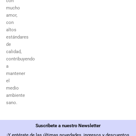
con
mucho
amor,
con
altos
estándares
de
calidad,
contribuyendo
a
mantener
el
medio
ambiente
sano.
Suscríbete a nuestro Newsletter
¡Y entérate de las últimas novedades, ingresos y descuentos