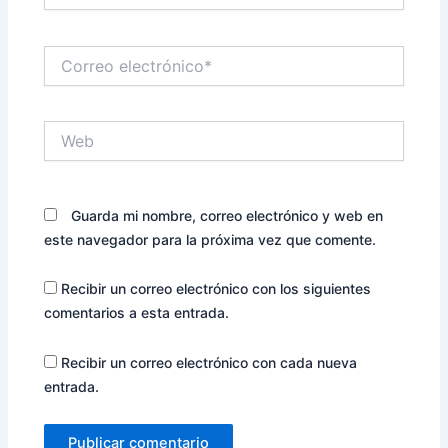
Correo
electrónico*
Web
Guarda mi nombre, correo electrónico y web en
este navegador para la próxima vez que comente.
Recibir un correo electrónico con los siguientes
comentarios a esta entrada.
Recibir un correo electrónico con cada nueva
entrada.