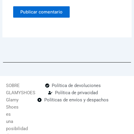
SOBRE
Política de devoluciones
GLAMYSHOES
Política de privacidad
Glamy
Políticas de envíos y despachos
Shoes
es
una
posibilidad