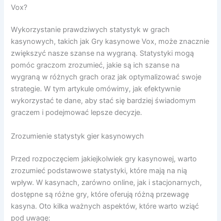
Vox?
Wykorzystanie prawdziwych statystyk w grach
kasynowych, takich jak Gry kasynowe Vox, może znacznie
zwiększyć nasze szanse na wygraną. Statystyki mogą
pomóc graczom zrozumieć, jakie są ich szanse na
wygraną w różnych grach oraz jak optymalizować swoje
strategie. W tym artykule omówimy, jak efektywnie
wykorzystać te dane, aby stać się bardziej świadomym
graczem i podejmować lepsze decyzje.
Zrozumienie statystyk gier kasynowych
Przed rozpoczęciem jakiejkolwiek gry kasynowej, warto
zrozumieć podstawowe statystyki, które mają na nią
wpływ. W kasynach, zarówno online, jak i stacjonarnych,
dostępne są różne gry, które oferują różną przewagę
kasyna. Oto kilka ważnych aspektów, które warto wziąć
pod uwagę: