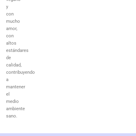
y
con
mucho
amor,
con
altos
estándares
de
calidad,
contribuyendo
a
mantener
el
medio
ambiente
sano.