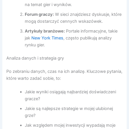
na temat gier i wyników.
Forum graczy:
W sieci znajdziesz dyskusje, które
mogą dostarczyć cennych wskazówek.
Artykuły branżowe:
Portale informacyjne, takie
jak
New York Times
, często publikują analizy
rynku gier.
Analiza danych i strategia gry
Po zebraniu danych, czas na ich analizę. Kluczowe pytania,
które warto zadać sobie, to:
Jakie wyniki osiągają najbardziej doświadczeni
gracze?
Jakie są najlepsze strategie w mojej ulubionej
grze?
Jak względem mojej inwestycji wypadają moje