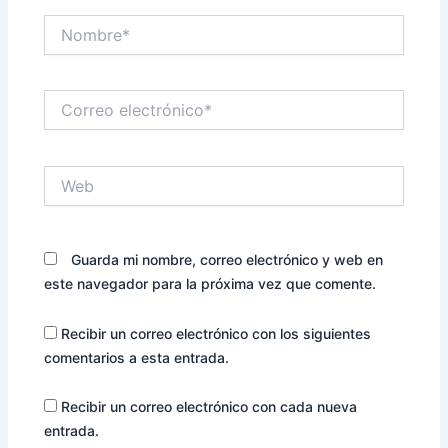
Nombre*
Correo
electrónico*
Web
Guarda mi nombre, correo electrónico y web en
este navegador para la próxima vez que comente.
Recibir un correo electrónico con los siguientes
comentarios a esta entrada.
Recibir un correo electrónico con cada nueva
entrada.