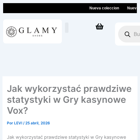
Ir
Nueva coleccion
Nueva colec
al
contenido
Búsqueda
de
productos
Jak wykorzystać prawdziwe
statystyki w Gry kasynowe
Vox?
Por
LEVI
/
25 abril, 2026
Jak wykorzystać prawdziwe statystyki w Gry kasynowe