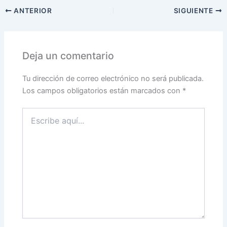
ANTERIOR
SIGUIENTE
Deja un comentario
Tu dirección de correo electrónico no será publicada.
Los campos obligatorios están marcados con
*
Escribe
aquí...