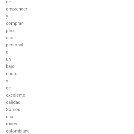
de
emprender
y
comprar
para
uso
personal
a
un
bajo
costo
y
de
excelente
calidad.
Somos
una
marca
colombiana