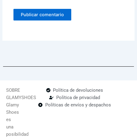
SOBRE
Política de devoluciones
GLAMYSHOES
Política de privacidad
Glamy
Políticas de envíos y despachos
Shoes
es
una
posibilidad