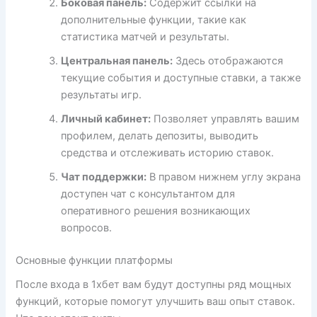
Боковая панель:
Содержит ссылки на
дополнительные функции, такие как
статистика матчей и результаты.
Центральная панель:
Здесь отображаются
текущие события и доступные ставки, а также
результаты игр.
Личный кабинет:
Позволяет управлять вашим
профилем, делать депозиты, выводить
средства и отслеживать историю ставок.
Чат поддержки:
В правом нижнем углу экрана
доступен чат с консультантом для
оперативного решения возникающих
вопросов.
Основные функции платформы
После входа в 1хбет вам будут доступны ряд мощных
функций, которые помогут улучшить ваш опыт ставок.