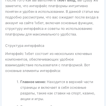
После того как вы выполните
1хбет вход
, вы сразу же
заметите, что интерфейс платформы интуитивно
понятен и удобен в использовании. В данной статье мы
подробно рассмотрим, что вас ожидает после входа в
аккаунт на сайте 1хбет, включая основные функции,
структуру интерфейса и советы по использованию
платформы для максимального удобства.
Структура интерфейса
Интерфейс 1хбет состоит из нескольких ключевых
компонентов, обеспечивающих удобное
взаимодействие пользователя с платформой. Вот
основные элементы интерфейса:
Главное меню:
Находится в верхней части
страницы и включает в себя основные
разделы, такие как ставки на спорт, казино,
акции и игры.