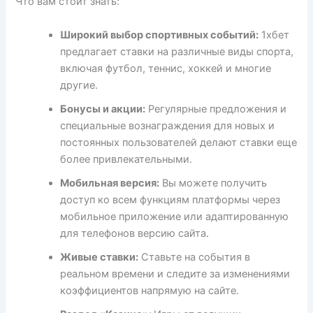
Что вам стоит знать:
Широкий выбор спортивных событий:
1хбет
предлагает ставки на различные виды спорта,
включая футбол, теннис, хоккей и многие
другие.
Бонусы и акции:
Регулярные предложения и
специальные вознаграждения для новых и
постоянных пользователей делают ставки еще
более привлекательными.
Мобильная версия:
Вы можете получить
доступ ко всем функциям платформы через
мобильное приложение или адаптированную
для телефонов версию сайта.
Живые ставки:
Ставьте на события в
реальном времени и следите за изменениями
коэффициентов напрямую на сайте.