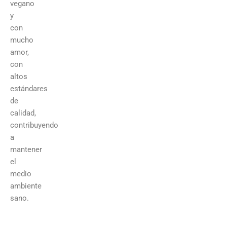
vegano
y
con
mucho
amor,
con
altos
estándares
de
calidad,
contribuyendo
a
mantener
el
medio
ambiente
sano.