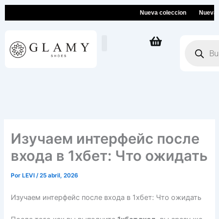
Ir
Nueva coleccion
Nueva colec
al
contenido
Búsqueda
de
productos
Изучаем интерфейс после
входа в 1хбет: Что ожидать
Por
LEVI
/
25 abril, 2026
Изучаем интерфейс после входа в 1хбет: Что ожидать