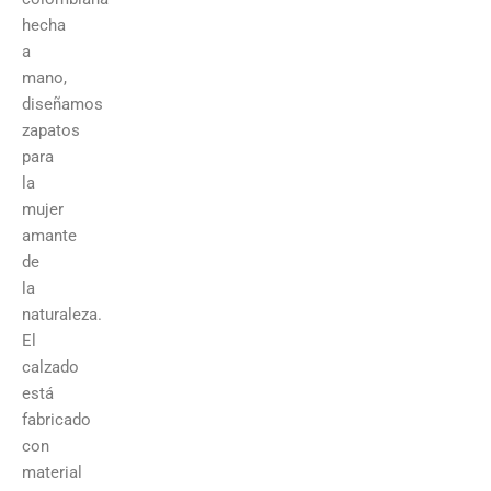
hecha
a
mano,
diseñamos
zapatos
para
la
mujer
amante
de
la
naturaleza.
El
calzado
está
fabricado
con
material