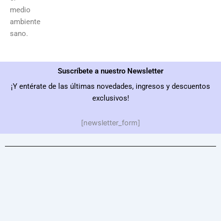
medio
ambiente
sano.
Suscríbete a nuestro Newsletter
¡Y entérate de las últimas novedades, ingresos y descuentos
exclusivos!
[newsletter_form]