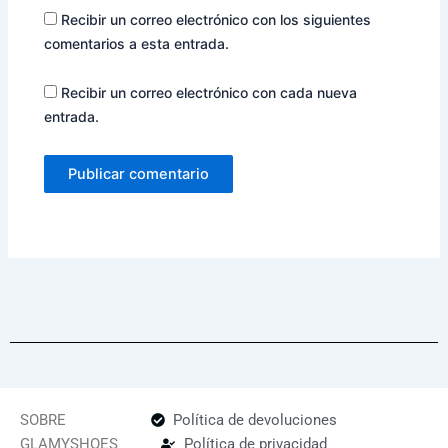
Recibir un correo electrónico con los siguientes
comentarios a esta entrada.
Recibir un correo electrónico con cada nueva
entrada.
SOBRE
Política de devoluciones
GLAMYSHOES
Política de privacidad