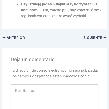
Czy istnieją jakieś pułapki przy korzystaniu z
bonusów?
– Tak, ważne jest, aby zapoznać się z
regulaminem oraz kontrolować wydatki.
ANTERIOR
SIGUIENTE
Deja un comentario
Tu dirección de correo electrónico no será publicada.
Los campos obligatorios están marcados con
*
Escribe
aquí...