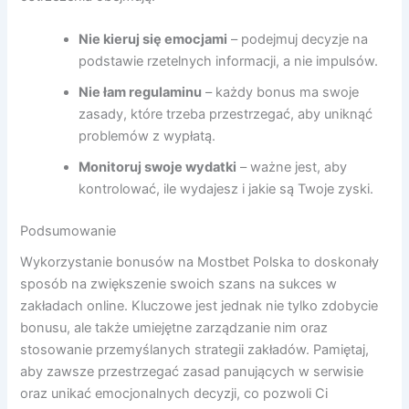
Nie kieruj się emocjami
– podejmuj decyzje na
podstawie rzetelnych informacji, a nie impulsów.
Nie łam regulaminu
– każdy bonus ma swoje
zasady, które trzeba przestrzegać, aby uniknąć
problemów z wypłatą.
Monitoruj swoje wydatki
– ważne jest, aby
kontrolować, ile wydajesz i jakie są Twoje zyski.
Podsumowanie
Wykorzystanie bonusów na Mostbet Polska to doskonały
sposób na zwiększenie swoich szans na sukces w
zakładach online. Kluczowe jest jednak nie tylko zdobycie
bonusu, ale także umiejętne zarządzanie nim oraz
stosowanie przemyślanych strategii zakładów. Pamiętaj,
aby zawsze przestrzegać zasad panujących w serwisie
oraz unikać emocjonalnych decyzji, co pozwoli Ci