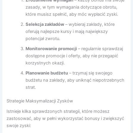
Zrozumienie wymagań
– każdy bonus ma swoje
zasady, w tym wymagania dotyczące obrotu,
które musisz spełnić, aby móc wypłacić zyski.
Selekcja zakładów
– wybieraj zakłady, które
oferują najlepsze kursy i mają największy
potencjał zwrotu.
Monitorowanie promocji
– regularnie sprawdzaj
dostępne promocje i oferty, aby nie przegapić
korzystnych okazji.
Planowanie budżetu
– trzymaj się swojego
budżetu na zakłady, aby uniknąć niepotrzebnych
strat.
Strategie Maksymalizacji Zysków
Istnieje kilka sprawdzonych strategii, które możesz
zastosować, aby w pełni wykorzystać bonusy i zwiększyć
swoje zyski: