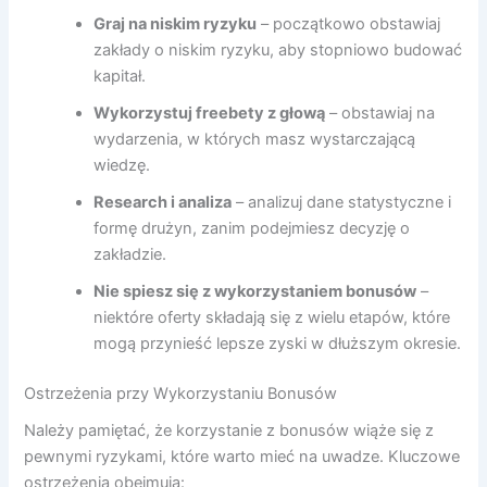
Graj na niskim ryzyku
– początkowo obstawiaj
zakłady o niskim ryzyku, aby stopniowo budować
kapitał.
Wykorzystuj freebety z głową
– obstawiaj na
wydarzenia, w których masz wystarczającą
wiedzę.
Research i analiza
– analizuj dane statystyczne i
formę drużyn, zanim podejmiesz decyzję o
zakładzie.
Nie spiesz się z wykorzystaniem bonusów
–
niektóre oferty składają się z wielu etapów, które
mogą przynieść lepsze zyski w dłuższym okresie.
Ostrzeżenia przy Wykorzystaniu Bonusów
Należy pamiętać, że korzystanie z bonusów wiąże się z
pewnymi ryzykami, które warto mieć na uwadze. Kluczowe
ostrzeżenia obejmują: