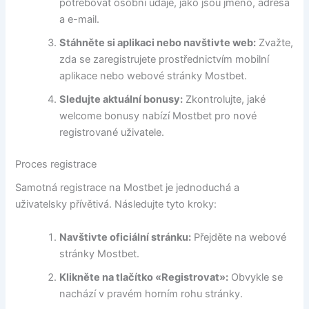
potřebovat osobní údaje, jako jsou jméno, adresa
a e-mail.
Stáhněte si aplikaci nebo navštivte web:
Zvažte,
zda se zaregistrujete prostřednictvím mobilní
aplikace nebo webové stránky Mostbet.
Sledujte aktuální bonusy:
Zkontrolujte, jaké
welcome bonusy nabízí Mostbet pro nové
registrované uživatele.
Proces registrace
Samotná registrace na Mostbet je jednoduchá a
uživatelsky přívětivá. Následujte tyto kroky:
Navštivte oficiální stránku:
Přejděte na webové
stránky Mostbet.
Klikněte na tlačítko «Registrovat»:
Obvykle se
nachází v pravém horním rohu stránky.