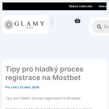
Ir
Nueva coleccion
Nueva colec
al
contenido
Búsqueda
de
productos
Tipy pro hladký proces
registrace na Mostbet
Por
LEVI
/
23 abril, 2026
Tipy pro hladký proces registrace na Mostbet