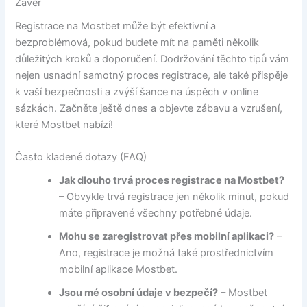
Závěr
Registrace na Mostbet může být efektivní a
bezproblémová, pokud budete mít na paměti několik
důležitých kroků a doporučení. Dodržování těchto tipů vám
nejen usnadní samotný proces registrace, ale také přispěje
k vaší bezpečnosti a zvýší šance na úspěch v online
sázkách. Začněte ještě dnes a objevte zábavu a vzrušení,
které Mostbet nabízí!
Často kladené dotazy (FAQ)
Jak dlouho trvá proces registrace na Mostbet?
– Obvykle trvá registrace jen několik minut, pokud
máte připravené všechny potřebné údaje.
Mohu se zaregistrovat přes mobilní aplikaci?
–
Ano, registrace je možná také prostřednictvím
mobilní aplikace Mostbet.
Jsou mé osobní údaje v bezpečí?
– Mostbet