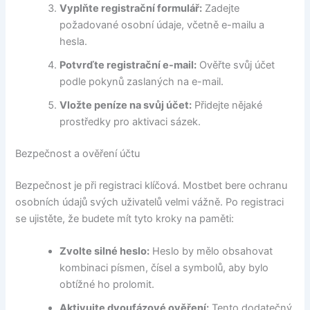
Vyplňte registrační formulář:
Zadejte
požadované osobní údaje, včetně e-mailu a
hesla.
Potvrďte registrační e-mail:
Ověřte svůj účet
podle pokynů zaslaných na e-mail.
Vložte peníze na svůj účet:
Přidejte nějaké
prostředky pro aktivaci sázek.
Bezpečnost a ověření účtu
Bezpečnost je při registraci klíčová. Mostbet bere ochranu
osobních údajů svých uživatelů velmi vážně. Po registraci
se ujistěte, že budete mít tyto kroky na paměti:
Zvolte silné heslo:
Heslo by mělo obsahovat
kombinaci písmen, čísel a symbolů, aby bylo
obtížné ho prolomit.
Aktivujte dvoufázové ověření:
Tento dodatečný