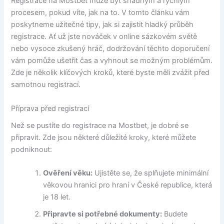
Registrace na Mostbet může být snadným a rychlým
procesem, pokud víte, jak na to. V tomto článku vám
poskytneme užitečné tipy, jak si zajistit hladký průběh
registrace. Ať už jste nováček v online sázkovém světě
nebo vysoce zkušený hráč, dodržování těchto doporučení
vám pomůže ušetřit čas a vyhnout se možným problémům.
Zde je několik klíčových kroků, které byste měli zvážit před
samotnou registrací.
Příprava před registrací
Než se pustíte do registrace na Mostbet, je dobré se
připravit. Zde jsou některé důležité kroky, které můžete
podniknout:
Ověření věku:
Ujistěte se, že splňujete minimální
věkovou hranici pro hraní v České republice, která
je 18 let.
Připravte si potřebné dokumenty:
Budete