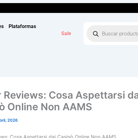
Búsqueda
es
Plataformas
de
Sale
productos
r Reviews: Cosa Aspettarsi da
ò Online Non AAMS
bril, 2026
ews: Cosa Aspettarsi dai Casinò Online Non AAMS