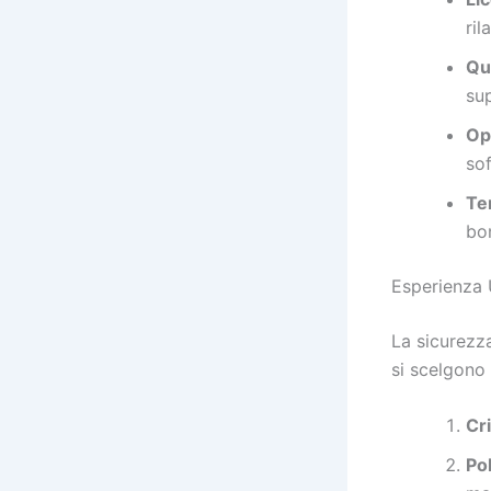
ril
Qua
sup
Op
sof
Te
bo
Esperienza 
La sicurezza
si scelgono
Cri
Po