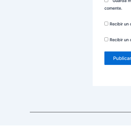
Guarda mi
comente.
Recibir un 
Recibir un