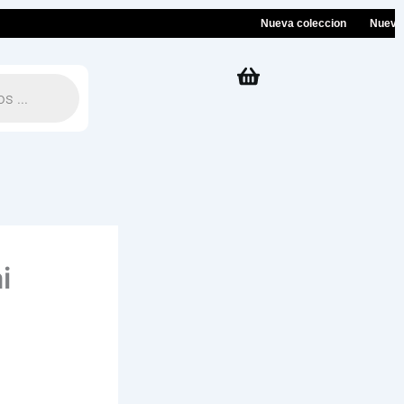
Nueva coleccion
Nueva cole
i