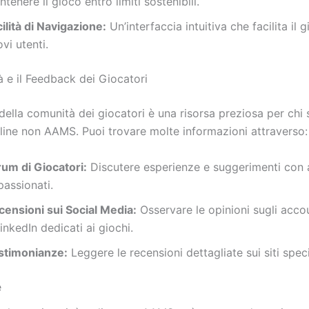
tenere il gioco entro limiti sostenibili.
ilità di Navigazione:
Un’interfaccia intuitiva che facilita il g
vi utenti.
 e il Feedback dei Giocatori
della comunità dei giocatori è una risorsa preziosa per chi 
nline non AAMS. Puoi trovare molte informazioni attraverso:
rum di Giocatori:
Discutere esperienze e suggerimenti con a
passionati.
censioni sui Social Media:
Osservare le opinioni sugli acco
inkedIn dedicati ai giochi.
stimonianze:
Leggere le recensioni dettagliate sui siti speci
e