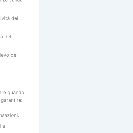
ività del
tà del
lievo dei
rare quando
garantire:
nsazioni.
i a