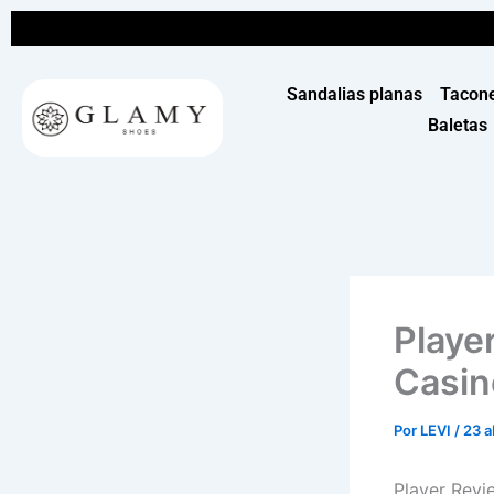
Ir
al
contenido
Sandalias planas
Tacon
Baletas
Playe
Casin
Por
LEVI
/
23 a
Player Revi