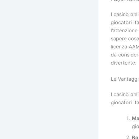
I casinò on
giocatori it
l’attenzione
sapere cosa
licenza AAMS
da considera
divertente.
Le Vantaggi
I casinò on
giocatori ita
Ma
gio
Bo