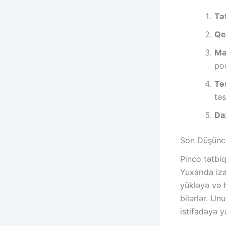
Tət
Qe
Mə
poç
Tə
təs
Dax
Son Düşünc
Pinco tətbiq
Yuxarıda iza
yükləyə və 
bilərlər. U
istifadəyə y