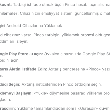
kount:
Tətbiqi istifadə etmək üçün Pinco hesabı açmalısınız
niləmələr:
Cihazınızın əməliyyat sistemi güncəllənmiş olmalı
qini Android Cihazlarına Yükləmək
d cihazınız varsa, Pinco tətbiqini yükləmək prosesi olduqca
dımları izləyin:
ogle Play Store-u açın:
Əvvəlcə cihazınızda Google Play S
biqini açın.
arış Alətini İstifadə Edin:
Axtarış pəncərəsinə «Pinco» yazı
n.
biqi Seçin:
Axtarış nəticələrindən Pinco tətbiqini seçin.
kləməyi Başlayın:
«Yüklə» düyməsinə basaraq yükləmə pros
ladın.
raşdırın:
Yükləmə tamamlandıqdan sonra «Quraşdır» düymə