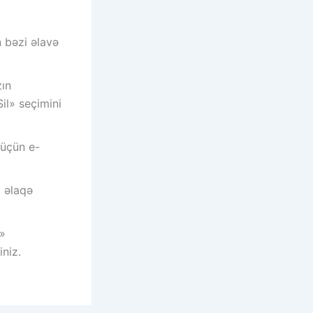
n bəzi əlavə
zın
il» seçimini
 üçün e-
i əlaqə
l»
iniz.