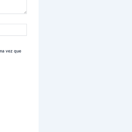
ima vez que