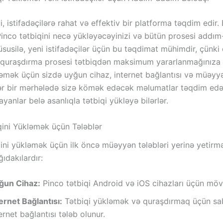
i, istifadəçilərə rahat və effektiv bir platforma təqdim edir.
inco tətbiqini necə yükləyəcəyinizi və bütün prosesi addı
üsusilə, yeni istifadəçilər üçün bu təqdimat mühimdir, çünk
quraşdırma prosesi tətbiqdən maksimum yararlanmağınıza 
ləmək üçün sizdə uyğun cihaz, internet bağlantısı və müəyy
Hər bir mərhələdə sizə kömək edəcək məlumatlar təqdim edə
layanlar belə asanlıqla tətbiqi yükləyə bilərlər.
qini Yükləmək üçün Tələblər
ini yükləmək üçün ilk öncə müəyyən tələbləri yerinə yetirməl
ğıdakılardır:
ğun Cihaz:
Pinco tətbiqi Android və iOS cihazları üçün mö
ernet Bağlantısı:
Tətbiqi yükləmək və quraşdırmaq üçün sab
ernet bağlantısı tələb olunur.