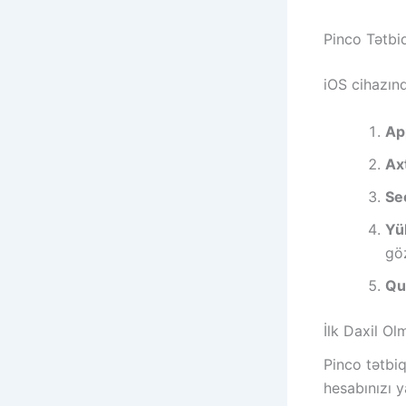
Pinco Tətbi
iOS cihazınd
Ap
Axt
Se
Yü
göz
Qu
İlk Daxil O
Pinco tətbiq
hesabınızı y