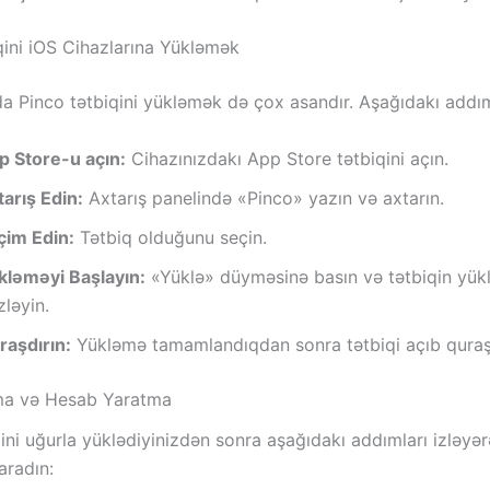
qini iOS Cihazlarına Yükləmək
a Pinco tətbiqini yükləmək də çox asandır. Aşağıdakı addıml
p Store-u açın:
Cihazınızdakı App Store tətbiqini açın.
arış Edin:
Axtarış panelində «Pinco» yazın və axtarın.
çim Edin:
Tətbiq olduğunu seçin.
kləməyi Başlayın:
«Yüklə» düyməsinə basın və tətbiqin yük
ləyin.
raşdırın:
Yükləmə tamamlandıqdan sonra tətbiqi açıb quraşd
lma və Hesab Yaratma
ini uğurla yüklədiyinizdən sonra aşağıdakı addımları izləyə
aradın: