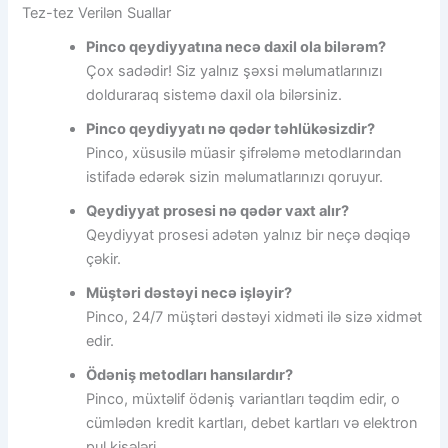
Tez-tez Verilən Suallar
Pinco qeydiyyatına necə daxil ola bilərəm?
Çox sadədir! Siz yalnız şəxsi məlumatlarınızı
dolduraraq sistemə daxil ola bilərsiniz.
Pinco qeydiyyatı nə qədər təhlükəsizdir?
Pinco, xüsusilə müasir şifrələmə metodlarından
istifadə edərək sizin məlumatlarınızı qoruyur.
Qeydiyyat prosesi nə qədər vaxt alır?
Qeydiyyat prosesi adətən yalnız bir neçə dəqiqə
çəkir.
Müştəri dəstəyi necə işləyir?
Pinco, 24/7 müştəri dəstəyi xidməti ilə sizə xidmət
edir.
Ödəniş metodları hansılardır?
Pinco, müxtəlif ödəniş variantları təqdim edir, o
cümlədən kredit kartları, debet kartları və elektron
pul kisələri.