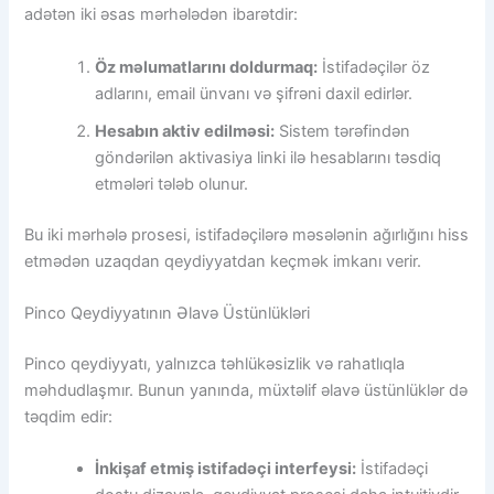
adətən iki əsas mərhələdən ibarətdir:
Öz məlumatlarını doldurmaq:
İstifadəçilər öz
adlarını, email ünvanı və şifrəni daxil edirlər.
Hesabın aktiv edilməsi:
Sistem tərəfindən
göndərilən aktivasiya linki ilə hesablarını təsdiq
etmələri tələb olunur.
Bu iki mərhələ prosesi, istifadəçilərə məsələnin ağırlığını hiss
etmədən uzaqdan qeydiyyatdan keçmək imkanı verir.
Pinco Qeydiyyatının Əlavə Üstünlükləri
Pinco qeydiyyatı, yalnızca təhlükəsizlik və rahatlıqla
məhdudlaşmır. Bunun yanında, müxtəlif əlavə üstünlüklər də
təqdim edir:
İnkişaf etmiş istifadəçi interfeysi:
İstifadəçi