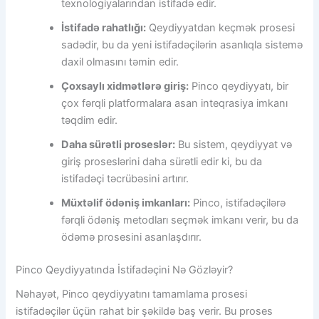
texnologiyalarından istifadə edir.
İstifadə rahatlığı:
Qeydiyyatdan keçmək prosesi
sadədir, bu da yeni istifadəçilərin asanlıqla sistemə
daxil olmasını təmin edir.
Çoxsaylı xidmətlərə giriş:
Pinco qeydiyyatı, bir
çox fərqli platformalara asan inteqrasiya imkanı
təqdim edir.
Daha sürətli proseslər:
Bu sistem, qeydiyyat və
giriş proseslərini daha sürətli edir ki, bu da
istifadəçi təcrübəsini artırır.
Müxtəlif ödəniş imkanları:
Pinco, istifadəçilərə
fərqli ödəniş metodları seçmək imkanı verir, bu da
ödəmə prosesini asanlaşdırır.
Pinco Qeydiyyatında İstifadəçini Nə Gözləyir?
Nəhayət, Pinco qeydiyyatını tamamlama prosesi
istifadəçilər üçün rahat bir şəkildə baş verir. Bu proses