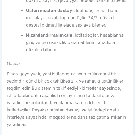
dostu dizaynla, qeydiyyat prosesi daha intuitivdir.
Üstün müştəri dəstəyi:
İstifadəçilər hər hansı
məsələyə cavab tapmaq üçün 24/7 müştəri
dəstəyi xidməti ilə əlaqə saxlaya bilərlər.
Nizamlandırma imkanı:
İstifadəçilər, hesablarına
giriş və təhlükəsizlik parametrlərini rahatlıqla
düzəldə bilərlər.
Nəticə
Pinco qeydiyyatı, yeni istifadəçilər üçün mükəmməl bir
seçimdir, çünki bir çox təhlükəsizlik və rahatlıq üstünlükləri
təqdim edir. Bu sistemin təklif etdiyi xidmətlər sayəsində,
istifadəçilər daha asanlıqla onlayn mühitə daxil olur və
yaradıcı imkanlardan faydalanma şansı əldə edirlər.
İstifadəçilər, Peşəkar müştəri dəstəyi və istifadəçi dostu
interfeys sayəsində, məqsədlərinə daha tez çatma imkanını
yaradırlar.