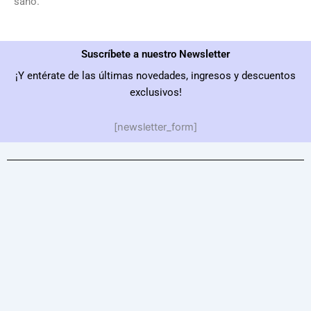
sano.
Suscríbete a nuestro Newsletter
¡Y entérate de las últimas novedades, ingresos y descuentos
exclusivos!
[newsletter_form]