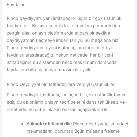
Faydaları
Pinco qeydiyyatı, yeni istifadəçilər üçün bir çox üstünlük
təqdim edir. Bu sistem, müxtəlif simvol və parametrlərlə
zəngin olan onlayn platfomlarda etibarlı bir şəkildə
qeydiyyatdan keçməyə imkan tanıyır. Bu məqalədə biz,
Pinco qeydiyyatının yeni istifadəçilərə təqdim etdiyi
faydaları araşdıracağıq. Yekun nəticədə, hər bir yeni
istifadəçinin bu sistemdən necə maksimum dərəcədə
faydalana biləcəyini öyrənməsini istəyirik.
Pinco Qeydiyyatının İstifadəçilərə Verdiyi Üstünlüklər
Pinco qeydiyyatı, istifadəçiləri üçün bir çox üstünlük təmin
edir, bu da onların onlayn təcrübələrini daha təhlükəsiz və
rahat edir. Bu üstünlüklərin bəziləri aşağıdakılardır:
Yüksək təhlükəsizlik:
Pinco qeydiyyatı, istifadəçi
məlumatlarını qorumaq üçün müasir şifrələmə