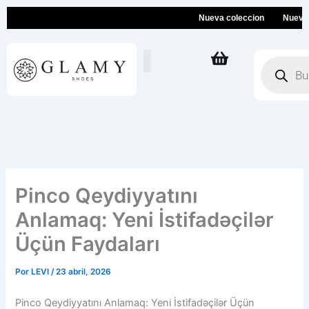
Ir
Nueva coleccion
Nueva colec
al
contenido
Búsqueda
de
productos
Pinco Qeydiyyatını
Anlamaq: Yeni İstifadəçilər
Üçün Faydaları
Por
LEVI
/
23 abril, 2026
Pinco Qeydiyyatını Anlamaq: Yeni İstifadəçilər Üçün