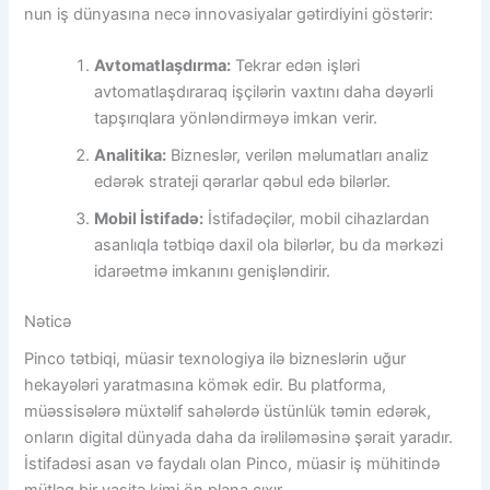
nun iş dünyasına necə innovasiyalar gətirdiyini göstərir:
Avtomatlaşdırma:
Tekrar edən işləri
avtomatlaşdıraraq işçilərin vaxtını daha dəyərli
tapşırıqlara yönləndirməyə imkan verir.
Analitika:
Bizneslər, verilən məlumatları analiz
edərək strateji qərarlar qəbul edə bilərlər.
Mobil İstifadə:
İstifadəçilər, mobil cihazlardan
asanlıqla tətbiqə daxil ola bilərlər, bu da mərkəzi
idarəetmə imkanını genişləndirir.
Nəticə
Pinco tətbiqi, müasir texnologiya ilə bizneslərin uğur
hekayələri yaratmasına kömək edir. Bu platforma,
müəssisələrə müxtəlif sahələrdə üstünlük təmin edərək,
onların digital dünyada daha da irəliləməsinə şərait yaradır.
İstifadəsi asan və faydalı olan Pinco, müasir iş mühitində
mütləq bir vasitə kimi ön plana çıxır.