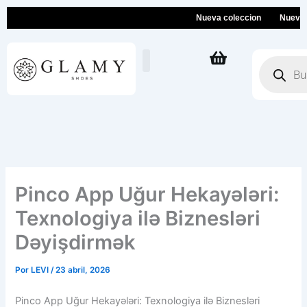
Ir
Nueva coleccion
Nueva colec
al
contenido
Búsqueda
de
productos
Pinco App Uğur Hekayələri:
Texnologiya ilə Biznesləri
Dəyişdirmək
Por
LEVI
/
23 abril, 2026
Pinco App Uğur Hekayələri: Texnologiya ilə Biznesləri