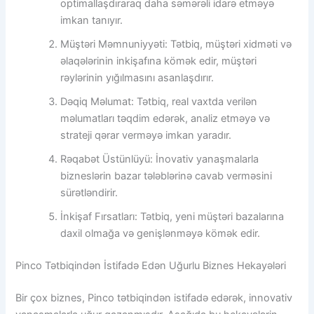
optimallaşdıraraq daha səmərəli idarə etməyə
imkan tanıyır.
Müştəri Məmnuniyyəti: Tətbiq, müştəri xidməti və
əlaqələrinin inkişafına kömək edir, müştəri
rəylərinin yığılmasını asanlaşdırır.
Dəqiq Məlumat: Tətbiq, real vaxtda verilən
məlumatları təqdim edərək, analiz etməyə və
strateji qərar verməyə imkan yaradır.
Rəqabət Üstünlüyü: İnovativ yanaşmalarla
bizneslərin bazar tələblərinə cavab verməsini
sürətləndirir.
İnkişaf Fırsatları: Tətbiq, yeni müştəri bazalarına
daxil olmağa və genişlənməyə kömək edir.
Pinco Tətbiqindən İstifadə Edən Uğurlu Biznes Hekayələri
Bir çox biznes, Pinco tətbiqindən istifadə edərək, innovativ