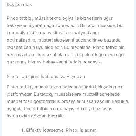
Dəyişdirmək
Pinco tətbiqi, müasir texnologiya ilə bizneslərin uğur
hekayələrini yaratmağa kömək edir. Bir çox müəssisə, bu
innovativ platforma vasitəsi ilə əməliyyatlarını
optimallaşdırır, müştəri əlaqələrini gücləndirir və bazarda
rəqabət üstünlüyü əldə edir. Bu məqalədə, Pinco tətbiqinin
necə işlədiyini, hansı sahələrdə tətbiq olunduğunu və uğur
qazanmış biznes hekayələrini tədqiq edəcəyik.
Pinco Tətbiqinin İstifadəsi və Faydaları
Pinco tətbiqi, müasir texnologiyanı özündə birləşdirən bir
platformadır. Bu tətbiq, müəssisələrə müxtəlif sahələrdə
müsbət təsir göstərərək iş proseslərini asanlaşdırır. Beləliklə,
aşağıda Pinco tətbiqinin nümayiş etdirdiyi bəzi əsas
üstünlükləri gözdən keçirək:
Effektiv İdarəetmə: Pinco, iş axınını