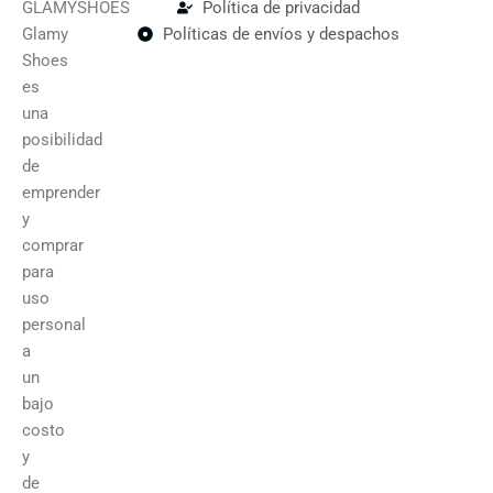
GLAMYSHOES
Política de privacidad
Glamy
Políticas de envíos y despachos
Shoes
es
una
posibilidad
de
emprender
y
comprar
para
uso
personal
a
un
bajo
costo
y
de