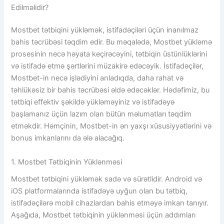
Edilməlidir?
Mostbet tətbiqini yükləmək, istifadəçiləri üçün inanılmaz
bahis təcrübəsi təqdim edir. Bu məqalədə, Mostbet yükləmə
prosesinin necə həyata keçirəcəyini, tətbiqin üstünlüklərini
və istifadə etmə şərtlərini müzakirə edəcəyik. İstifadəçilər,
Mostbet-in necə işlədiyini anladıqda, daha rahat və
təhlükəsiz bir bahis təcrübəsi əldə edəcəklər. Hədəfimiz, bu
tətbiqi effektiv şəkildə yükləməyiniz və istifadəyə
başlamanız üçün lazım olan bütün məlumatları təqdim
etməkdir. Həmçinin, Mostbet-in ən yaxşı xüsusiyyətlərini və
bonus imkanlarını da ələ alacağıq.
1. Mostbet Tətbiqinin Yüklənməsi
Mostbet tətbiqini yükləmək sadə və sürətlidir. Android və
iOS platformalarında istifadəyə uyğun olan bu tətbiq,
istifadəçilərə mobil cihazlardan bahis etməyə imkan tanıyır.
Aşağıda, Mostbet tətbiqinin yüklənməsi üçün addımları