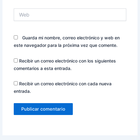
Web
Guarda mi nombre, correo electrónico y web en
este navegador para la próxima vez que comente.
Recibir un correo electrónico con los siguientes
comentarios a esta entrada.
Recibir un correo electrónico con cada nueva
entrada.