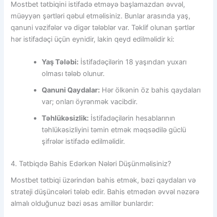
Mostbet tətbiqini istifadə etməyə başlamazdan əvvəl,
müəyyən şərtləri qəbul etməlisiniz. Bunlar arasında yaş,
qanuni vəzifələr və digər tələblər var. Təklif olunan şərtlər
hər istifadəçi üçün eynidir, lakin qeyd edilməlidir ki:
Yaş Tələbi:
İstifadəçilərin 18 yaşından yuxarı
olması tələb olunur.
Qanuni Qaydalar:
Hər ölkənin öz bahis qaydaları
var; onları öyrənmək vacibdir.
Təhlükəsizlik:
İstifadəçilərin hesablarının
təhlükəsizliyini təmin etmək məqsədilə güclü
şifrələr istifadə edilməlidir.
4. Tətbiqdə Bahis Edərkən Nələri Düşünməlisiniz?
Mostbet tətbiqi üzərindən bahis etmək, bəzi qaydaları və
strateji düşüncələri tələb edir. Bahis etmədən əvvəl nəzərə
almalı olduğunuz bəzi əsas amillər bunlardır: