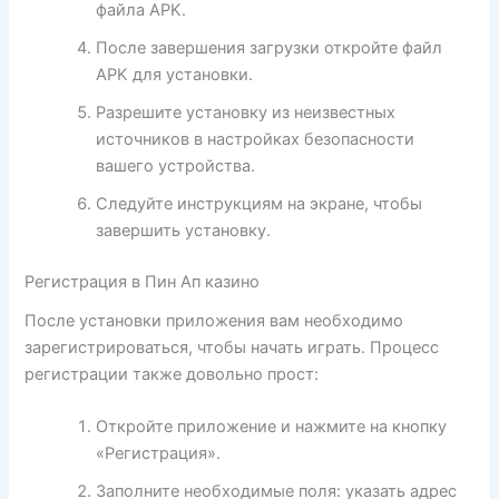
файла APK.
После завершения загрузки откройте файл
APK для установки.
Разрешите установку из неизвестных
источников в настройках безопасности
вашего устройства.
Следуйте инструкциям на экране, чтобы
завершить установку.
Регистрация в Пин Ап казино
После установки приложения вам необходимо
зарегистрироваться, чтобы начать играть. Процесс
регистрации также довольно прост:
Откройте приложение и нажмите на кнопку
«Регистрация».
Заполните необходимые поля: указать адрес