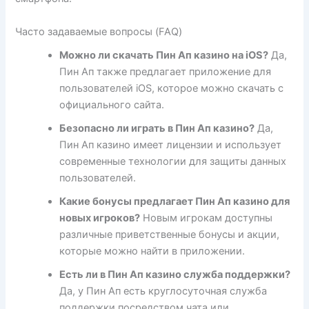
Часто задаваемые вопросы (FAQ)
Можно ли скачать Пин Ап казино на iOS?
Да,
Пин Ап также предлагает приложение для
пользователей iOS, которое можно скачать с
официального сайта.
Безопасно ли играть в Пин Ап казино?
Да,
Пин Ап казино имеет лицензии и использует
современные технологии для защиты данных
пользователей.
Какие бонусы предлагает Пин Ап казино для
новых игроков?
Новым игрокам доступны
различные приветственные бонусы и акции,
которые можно найти в приложении.
Есть ли в Пин Ап казино служба поддержки?
Да, у Пин Ап есть круглосуточная служба
поддержки посредством чата или