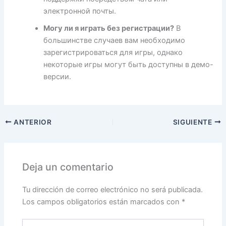
электронной почты.
Могу ли я играть без регистрации?
В
большинстве случаев вам необходимо
зарегистрироваться для игры, однако
некоторые игры могут быть доступны в демо-
версии.
ANTERIOR
SIGUIENTE
Deja un comentario
Tu dirección de correo electrónico no será publicada.
Los campos obligatorios están marcados con
*
Escribe