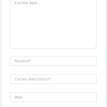
aquí...
Nombre*
Correo
electrónico*
Web