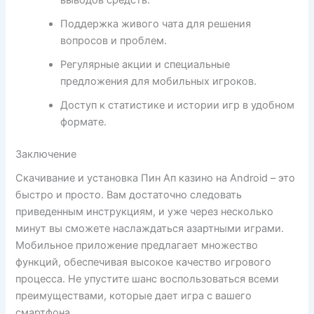
выводов средств.
Поддержка живого чата для решения
вопросов и проблем.
Регулярные акции и специальные
предложения для мобильных игроков.
Доступ к статистике и истории игр в удобном
формате.
Заключение
Скачивание и установка Пин Ап казино на Android – это
быстро и просто. Вам достаточно следовать
приведенным инструкциям, и уже через несколько
минут вы сможете наслаждаться азартными играми.
Мобильное приложение предлагает множество
функций, обеспечивая высокое качество игрового
процесса. Не упустите шанс воспользоваться всеми
преимуществами, которые дает игра с вашего
смартфона.