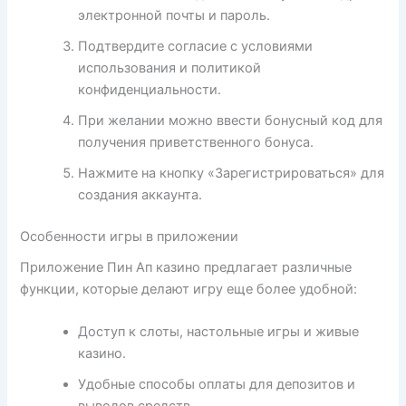
электронной почты и пароль.
Подтвердите согласие с условиями
использования и политикой
конфиденциальности.
При желании можно ввести бонусный код для
получения приветственного бонуса.
Нажмите на кнопку «Зарегистрироваться» для
создания аккаунта.
Особенности игры в приложении
Приложение Пин Ап казино предлагает различные
функции, которые делают игру еще более удобной:
Доступ к слоты, настольные игры и живые
казино.
Удобные способы оплаты для депозитов и