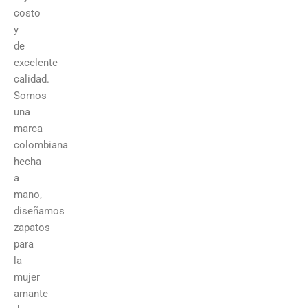
costo
y
de
excelente
calidad.
Somos
una
marca
colombiana
hecha
a
mano,
diseñamos
zapatos
para
la
mujer
amante