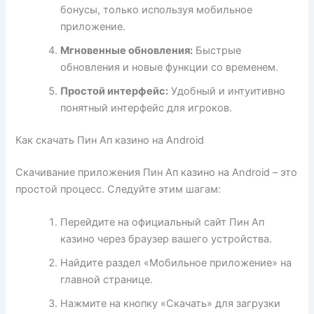
бонусы, только используя мобильное
приложение.
Мгновенные обновления:
Быстрые
обновления и новые функции со временем.
Простой интерфейс:
Удобный и интуитивно
понятный интерфейс для игроков.
Как скачать Пин Ап казино на Android
Скачивание приложения Пин Ап казино на Android – это
простой процесс. Следуйте этим шагам:
Перейдите на официальный сайт Пин Ап
казино через браузер вашего устройства.
Найдите раздел «Мобильное приложение» на
главной странице.
Нажмите на кнопку «Скачать» для загрузки