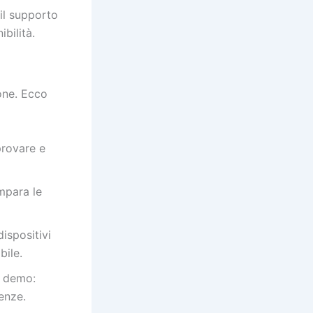
il supporto
ibilità.
one. Ecco
provare e
mpara le
ispositivi
bile.
e demo:
renze.