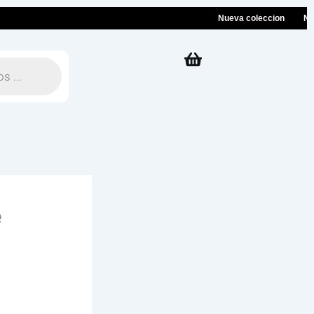
Nueva coleccion
Nueva c
e