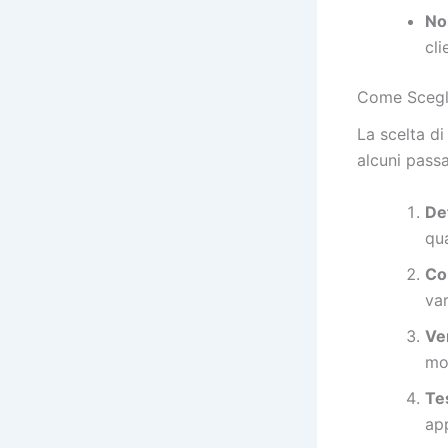
Non
cli
Come Scegli
La scelta d
alcuni passa
Def
qua
Co
var
Ver
mob
Tes
app