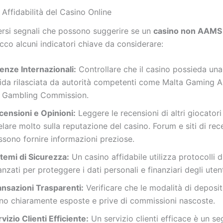
i Affidabilità del Casino Online
ersi segnali che possono suggerire se un
casino non AAMS
Ecco alcuni indicatori chiave da considerare:
enze Internazionali:
Controllare che il casino possieda una
lida rilasciata da autorità competenti come Malta Gaming A
 Gambling Commission.
censioni e Opinioni:
Leggere le recensioni di altri giocator
elare molto sulla reputazione del casino. Forum e siti di rec
ssono fornire informazioni preziose.
stemi di Sicurezza:
Un casino affidabile utilizza protocolli d
nzati per proteggere i dati personali e finanziari degli utent
ansazioni Trasparenti:
Verificare che le modalità di deposit
ano chiaramente esposte e prive di commissioni nascoste.
vizio Clienti Efficiente:
Un servizio clienti efficace è un se