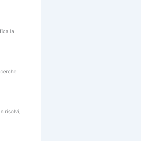
fica la
icerche
n risolvi,