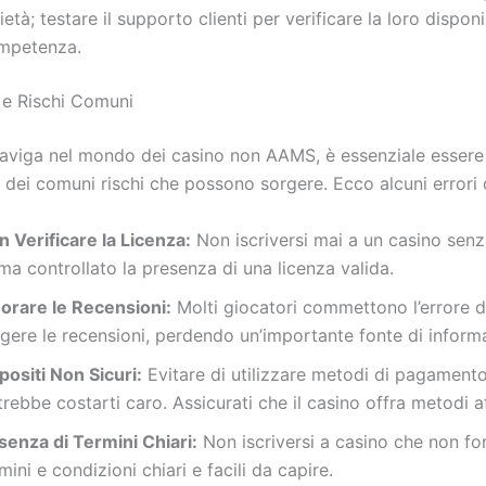
ietà; testare il supporto clienti per verificare la loro disponi
mpetenza.
e e Rischi Comuni
aviga nel mondo dei casino non AAMS, è essenziale essere
 dei comuni rischi che possono sorgere. Ecco alcuni errori 
 Verificare la Licenza:
Non iscriversi mai a un casino senz
ma controllato la presenza di una licenza valida.
norare le Recensioni:
Molti giocatori commettono l’errore d
gere le recensioni, perdendo un’importante fonte di informa
positi Non Sicuri:
Evitare di utilizzare metodi di pagamento
rebbe costarti caro. Assicurati che il casino offra metodi af
senza di Termini Chiari:
Non iscriversi a casino che non fo
mini e condizioni chiari e facili da capire.