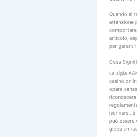
Quando si t
attenzione 
comportare r
articolo, es
per garantir
Cosa Signif
La sigla AA
casino onli
opera senza 
riconoscere
regolamentaz
iscriversi, 
può essere 
gioca un ru