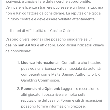
iscriversi, è cruciale fare delle ricerche approfondite.
Verificare le licenze straniere può essere un buon inizio, ma
non è l’unico fattore da considerare. La reputazione gioca
un ruolo centrale e deve essere valutata attentamente.
Indicatori di Affidabilità del Casino Online
Ci sono diversi segnali che possono suggerire se un
casino non AAMS
è affidabile. Ecco alcuni indicatori chiave
da considerare:
Licenze Internazionali:
Controllare che il casino
possieda una licenza valida rilasciata da autorità
competenti come Malta Gaming Authority o UK
Gambling Commission.
Recensioni e Opinioni:
Leggere le recensioni di
altri giocatori possa rivelare molto sulla
reputazione del casino. Forum e siti di recensioni
possono fornire informazioni preziose.