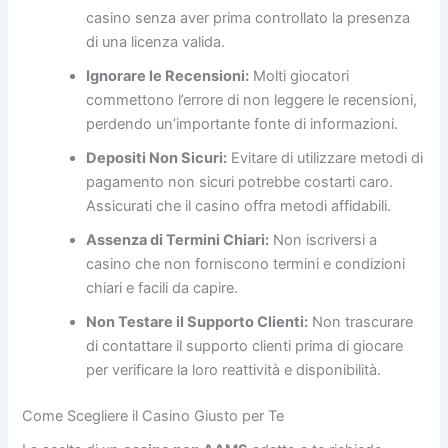
casino senza aver prima controllato la presenza
di una licenza valida.
Ignorare le Recensioni:
Molti giocatori
commettono l’errore di non leggere le recensioni,
perdendo un’importante fonte di informazioni.
Depositi Non Sicuri:
Evitare di utilizzare metodi di
pagamento non sicuri potrebbe costarti caro.
Assicurati che il casino offra metodi affidabili.
Assenza di Termini Chiari:
Non iscriversi a
casino che non forniscono termini e condizioni
chiari e facili da capire.
Non Testare il Supporto Clienti:
Non trascurare
di contattare il supporto clienti prima di giocare
per verificare la loro reattività e disponibilità.
Come Scegliere il Casino Giusto per Te