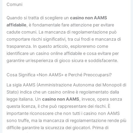
Comuni
Quando si tratta di scegliere un
casino non AAMS
affidabile
, è fondamentale fare attenzione per evitare
cadute comuni. La mancanza di regolamentazione può
comportare rischi significativi, tra cui frodi e mancanza di
trasparenza. In questo articolo, esploreremo come
identificare un casino online affidabile e cosa evitare per
garantire un’esperienza di gioco sicura e soddisfacente.
Cosa Significa «Non AAMS» e Perché Preoccuparsi?
La sigla AAMS (Amministrazione Autonoma dei Monopoli di
Stato) indica che un casino online è regolamentato dalla
legge italiana. Un
casino non AAMS
, invece, opera senza
questa licenza, il che può rappresentare dei rischi. È
importante riconoscere che non tutti i casino non AAMS
sono truffe, ma la mancanza di regolamentazione rende più
difficile garantire la sicurezza dei giocatori. Prima di