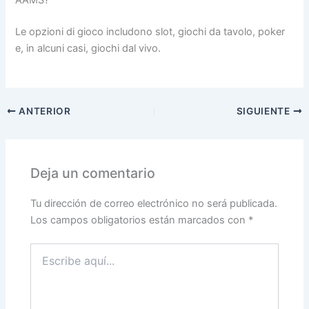
Le opzioni di gioco includono slot, giochi da tavolo, poker
e, in alcuni casi, giochi dal vivo.
ANTERIOR
SIGUIENTE
Deja un comentario
Tu dirección de correo electrónico no será publicada.
Los campos obligatorios están marcados con
*
Escribe
aquí...