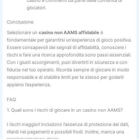
casino e commenti da parte della comunità di
giocatori.
Conclusione
Selezionare un
casino non AAMS affidabile
è
fondamentale per garantirsi un’esperienza di gioco positiva.
Essere consapevoli dei segnali di affidabilità, conoscere i
rischi e fare una ricerca approfondita sono passi essenziali.
Con i giusti accorgimenti, puoi divertirti in sicurezza e con
fiducia nel tuo operato. Ricorda sempre di giocare in modo
responsabile e di stabilire limiti per te stesso per goderti
appieno l’esperienza.
FAQ
1. Quali sono i rischi di giocare in un casino non AAMS?
I rischi maggiori includono l’assenza di protezione dei dati,
ritardi nei pagamenti e possibili frodi. Inoltre, manca una