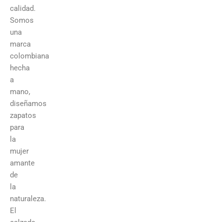
calidad.
Somos
una
marca
colombiana
hecha
a
mano,
diseñamos
zapatos
para
la
mujer
amante
de
la
naturaleza.
El