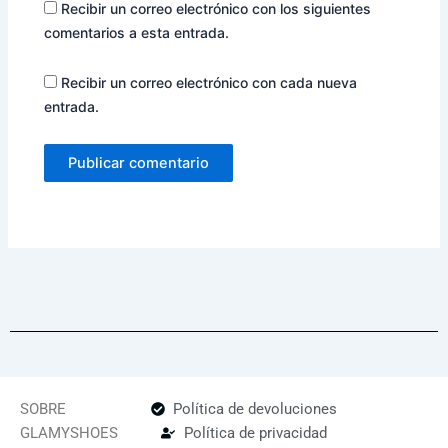
Recibir un correo electrónico con los siguientes
comentarios a esta entrada.
Recibir un correo electrónico con cada nueva
entrada.
SOBRE
Política de devoluciones
GLAMYSHOES
Política de privacidad