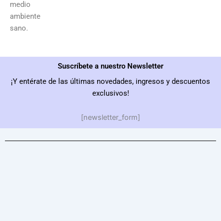
medio
ambiente
sano.
Suscríbete a nuestro Newsletter
¡Y entérate de las últimas novedades, ingresos y descuentos
exclusivos!
[newsletter_form]