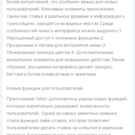
более интуитивной, что особенно важно для новых
пользователей. Ключевые элементы приложения,
такие как ставки в реальном времени и информация о
трансляциях, находятся на видных местах.Среди
особенностей нового интерфейса можно выделить:1.
Упрощенный доступ к основным функциям.2.
Прозрачные и легкие для восприятия меню.3.
Обновленная палитра цветов.4. Дополнительные
визуальные элементы для повышения удобства.Таким
образом, улучшение интерфейса делает процесс
беттинга более комфортным и приятным.
Новые функции для пользователей
Приложение 1хбет дополнилось рядом новых функций,
которые значительно расширяют возможности
пользователей. Одной из самых заметных новинок
стала функция лайв-ставок, которая позволяет
пользователям делать ставки на события в реальном
времени. Благодаря этому, пользователи могут