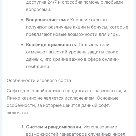
доступна 24/7 и способна помочь с любыми
вопросами.
Бонусная система:
Хорошие отзывы
получают различные акции и бонусы, которые
предлагают новые возможности для игры.
Конфиденциальность:
Пользователи
отмечают высокий уровень защиты своих
данных, что крайне важно в сфере онлайн-
гемблинга.
Особенности игрового софта
Софты для онлайн-казино продолжают развиваться, и
Пинко казино не является исключением. Основные
особенности, за которые ценится данный софт,
включают:
Системы рандомизации.
Использование
возможностей генераторов случайных чисел