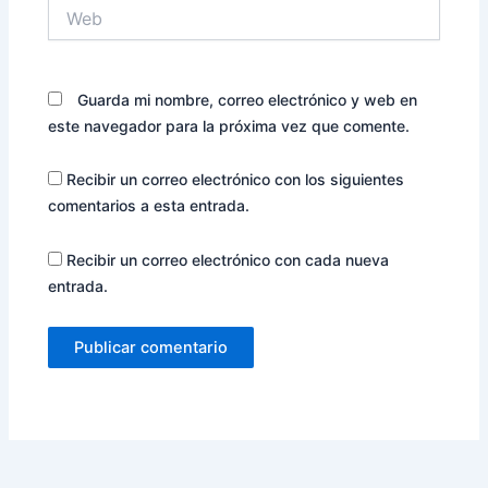
Web
Guarda mi nombre, correo electrónico y web en
este navegador para la próxima vez que comente.
Recibir un correo electrónico con los siguientes
comentarios a esta entrada.
Recibir un correo electrónico con cada nueva
entrada.