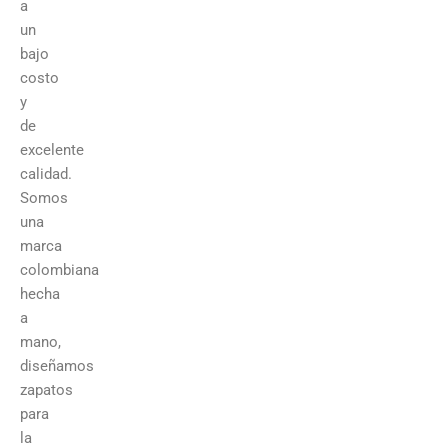
a
un
bajo
costo
y
de
excelente
calidad.
Somos
una
marca
colombiana
hecha
a
mano,
diseñamos
zapatos
para
la