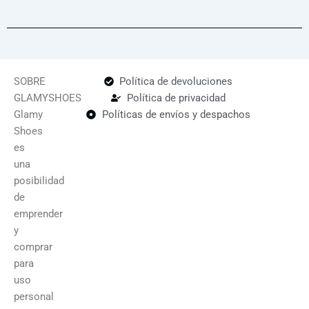
SOBRE
Política de devoluciones
GLAMYSHOES
Política de privacidad
Glamy
Políticas de envíos y despachos
Shoes
es
una
posibilidad
de
emprender
y
comprar
para
uso
personal