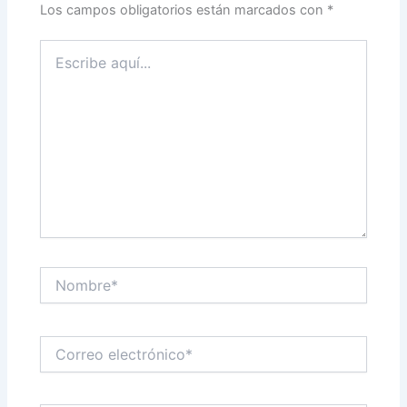
Los campos obligatorios están marcados con
*
Escribe
aquí...
Nombre*
Correo
electrónico*