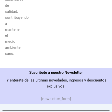
de
calidad,
contribuyendo
a
mantener
el
medio
ambiente
sano.
Suscríbete a nuestro Newsletter
¡Y entérate de las últimas novedades, ingresos y descuentos
exclusivos!
[newsletter_form]