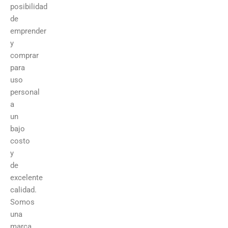
posibilidad
de
emprender
y
comprar
para
uso
personal
a
un
bajo
costo
y
de
excelente
calidad.
Somos
una
marca