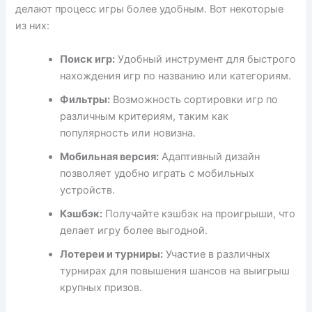
делают процесс игры более удобным. Вот некоторые
из них:
Поиск игр:
Удобный инструмент для быстрого
нахождения игр по названию или категориям.
Фильтры:
Возможность сортировки игр по
различным критериям, таким как
популярность или новизна.
Мобильная версия:
Адаптивный дизайн
позволяет удобно играть с мобильных
устройств.
Кэшбэк:
Получайте кэшбэк на проигрыши, что
делает игру более выгодной.
Лотереи и турниры:
Участие в различных
турнирах для повышения шансов на выигрыш
крупных призов.