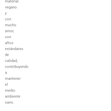
material
vegano
y
con
mucho
amor,
con
altos
estándares
de
calidad,
contribuyendo
a
mantener
el
medio
ambiente
sano.