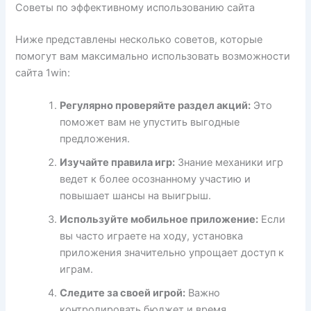
Советы по эффективному использованию сайта
Ниже представлены несколько советов, которые
помогут вам максимально использовать возможности
сайта 1win:
Регулярно проверяйте раздел акций:
Это
поможет вам не упустить выгодные
предложения.
Изучайте правила игр:
Знание механики игр
ведет к более осознанному участию и
повышает шансы на выигрыш.
Используйте мобильное приложение:
Если
вы часто играете на ходу, установка
приложения значительно упрощает доступ к
играм.
Следите за своей игрой:
Важно
контролировать бюджет и время,