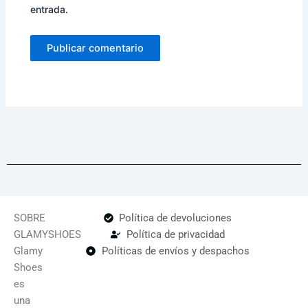
entrada.
SOBRE
Política de devoluciones
GLAMYSHOES
Política de privacidad
Glamy
Políticas de envíos y despachos
Shoes
es
una