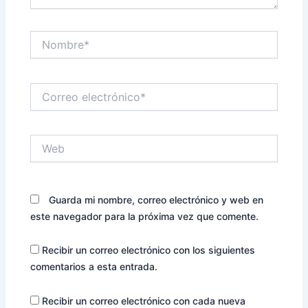
Nombre*
Correo
electrónico*
Web
Guarda mi nombre, correo electrónico y web en
este navegador para la próxima vez que comente.
Recibir un correo electrónico con los siguientes
comentarios a esta entrada.
Recibir un correo electrónico con cada nueva