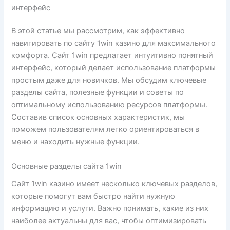
интерфейс
В этой статье мы рассмотрим, как эффективно
навигировать по сайту 1win казино для максимального
комфорта. Сайт 1win предлагает интуитивно понятный
интерфейс, который делает использование платформы
простым даже для новичков. Мы обсудим ключевые
разделы сайта, полезные функции и советы по
оптимальному использованию ресурсов платформы.
Составив список основных характеристик, мы
поможем пользователям легко ориентироваться в
меню и находить нужные функции.
Основные разделы сайта 1win
Сайт 1win казино имеет несколько ключевых разделов,
которые помогут вам быстро найти нужную
информацию и услуги. Важно понимать, какие из них
наиболее актуальны для вас, чтобы оптимизировать