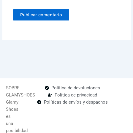
SOBRE
Política de devoluciones
GLAMYSHOES
Política de privacidad
Glamy
Políticas de envíos y despachos
Shoes
es
una
posibilidad