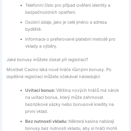
Telefonní číslo pro případ ověření identity a
bezpečnostních opatření.
Osobní údaje, jako je celé jméno a adresa
bydliště.
Informace o preferované platební metodě pro
vklady a výběry.
Jaké bonusy můžete získat při registraci?
Mostbet Casino láká nové hráče různými bonusy. Po
úspěšné registraci můžete očekávat následující:
Uvítací bonus:
Většina nových hráčů má nárok
na uvítací bonus, který může zahrnovat
bezrizikové sázky nebo bonusové kredity na
první vklad.
Bez nutnosti vkladu:
Některá kasina nabízejí
bonusy bez nutnosti vkladu, aby si hráči mohli