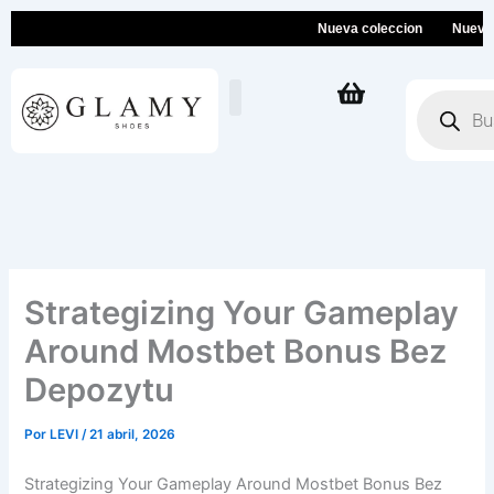
Ir
Nueva coleccion
Nueva colec
al
contenido
Búsqueda
de
productos
Strategizing Your Gameplay
Around Mostbet Bonus Bez
Depozytu
Por
LEVI
/
21 abril, 2026
Strategizing Your Gameplay Around Mostbet Bonus Bez