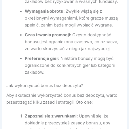
zakładów bez ryzykowania własnych funduszy.
Wymagania obrotu:
Zwykle wiążą się z
określonymi wymaganiami, które gracze muszą
spełnić, zanim będą mogli wypłacić wygrane.
Czas trwania promocji:
Często dostępność
bonusu jest ograniczona czasowo, co oznacza,
że warto skorzystać z niego jak najszybciej.
Preferencje gier:
Niektóre bonusy mogą być
ograniczone do konkretnych gier lub kategorii
zakładów.
Jak wykorzystać bonus bez depozytu?
Aby skutecznie wykorzystać bonus bez depozytu, warto
przestrzegać kilku zasad i strategii. Oto one:
Zapoznaj się z warunkami:
Upewnij się, że
dokładnie przeczytałeś zasady bonusu, aby