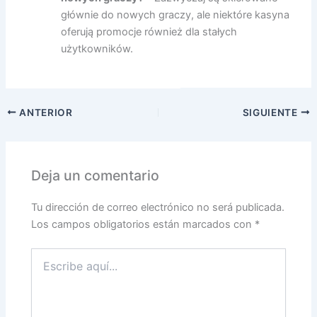
głównie do nowych graczy, ale niektóre kasyna
oferują promocje również dla stałych
użytkowników.
ANTERIOR
SIGUIENTE
Deja un comentario
Tu dirección de correo electrónico no será publicada.
Los campos obligatorios están marcados con
*
Escribe
aquí...