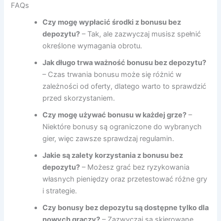
FAQs
Czy mogę wypłacić środki z bonusu bez
depozytu?
– Tak, ale zazwyczaj musisz spełnić
określone wymagania obrotu.
Jak długo trwa ważność bonusu bez depozytu?
– Czas trwania bonusu może się różnić w
zależności od oferty, dlatego warto to sprawdzić
przed skorzystaniem.
Czy mogę używać bonusu w każdej grze?
–
Niektóre bonusy są ograniczone do wybranych
gier, więc zawsze sprawdzaj regulamin.
Jakie są zalety korzystania z bonusu bez
depozytu?
– Możesz grać bez ryzykowania
własnych pieniędzy oraz przetestować różne gry
i strategie.
Czy bonusy bez depozytu są dostępne tylko dla
nowych graczy?
– Zazwyczaj są skierowane