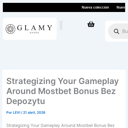
Ir
Nueva coleccion
Nueva colec
al
contenido
Búsqueda
de
productos
Strategizing Your Gameplay
Around Mostbet Bonus Bez
Depozytu
Por
LEVI
/
21 abril, 2026
Strategizing Your Gameplay Around Mostbet Bonus Bez