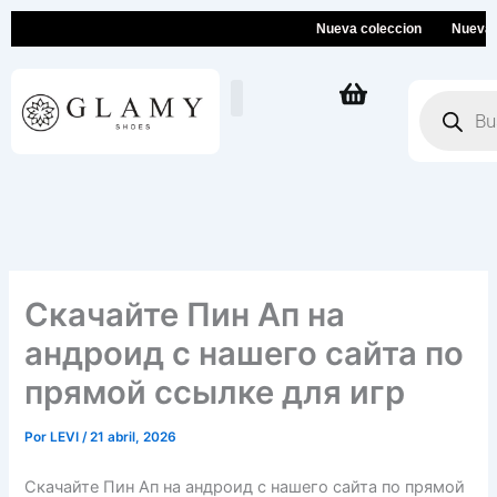
Ir
Nueva coleccion
Nueva colec
al
contenido
Búsqueda
de
productos
Скачайте Пин Ап на
андроид с нашего сайта по
прямой ссылке для игр
Por
LEVI
/
21 abril, 2026
Скачайте Пин Ап на андроид с нашего сайта по прямой