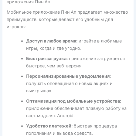
приложения Пин Ап
Мобильное приложение Пин Ап предлагает множество
преимуществ, которые делают его удобным для
игроков:
Доступ в любое время:
играйте в любимые
игры, когда и где угодно.
Быстрая загрузка:
приложение загружается
быстрее, чем веб-версия.
Персонализированные уведомления:
получать оповещения о новых акциях и
выигрышах.
Оптимизация под мобильные устройства:
приложение обеспечивает плавную работу на
всех моделях Android.
Удобство платежей:
быстрая процедура
пополнения и вывода средств.