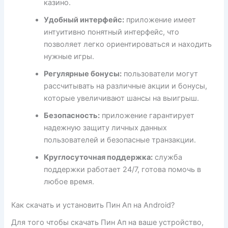
казино.
Удобный интерфейс:
приложение имеет
интуитивно понятный интерфейс, что
позволяет легко ориентироваться и находить
нужные игры.
Регулярные бонусы:
пользователи могут
рассчитывать на различные акции и бонусы,
которые увеличивают шансы на выигрыш.
Безопасность:
приложение гарантирует
надежную защиту личных данных
пользователей и безопасные транзакции.
Круглосуточная поддержка:
служба
поддержки работает 24/7, готова помочь в
любое время.
Как скачать и установить Пин Ап на Android?
Для того чтобы скачать Пин Ап на ваше устройство,