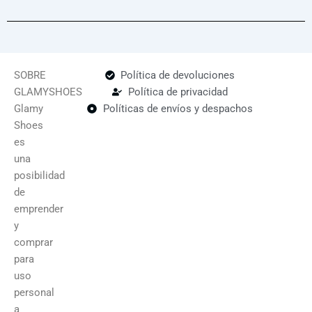
SOBRE
Política de devoluciones
GLAMYSHOES
Política de privacidad
Glamy
Políticas de envíos y despachos
Shoes
es
una
posibilidad
de
emprender
y
comprar
para
uso
personal
a