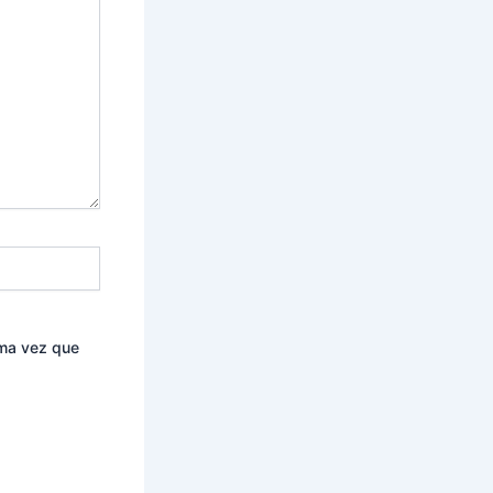
ima vez que