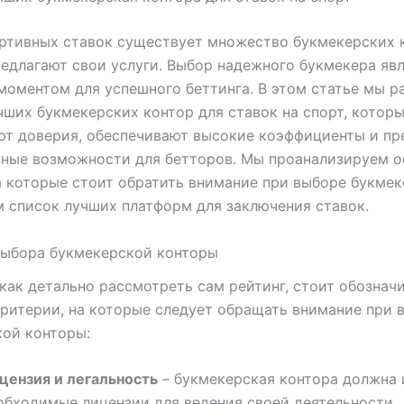
ртивных ставок существует множество букмекерских 
едлагают свои услуги. Выбор надежного букмекера яв
оментом для успешного беттинга. В этом статье мы 
чших букмекерских контор для ставок на спорт, котор
т доверия, обеспечивают высокие коэффициенты и пр
зные возможности для бетторов. Мы проанализируем 
а которые стоит обратить внимание при выборе букмек
 список лучших платформ для заключения ставок.
выбора букмекерской конторы
как детально рассмотреть сам рейтинг, стоит обознач
ритерии, на которые следует обращать внимание при 
ой конторы:
цензия и легальность
– букмекерская контора должна 
обходимые лицензии для ведения своей деятельности.