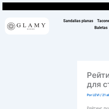
Ir
al
contenido
Sandalias planas
Tacon
Baletas
Рейти
для с
Por
LEVI
/
21 a
Рейтинг лу