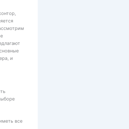
контор,
ляется
рассмотрим
ые
едлагают
основные
ера, и
ить
выборе
иметь все