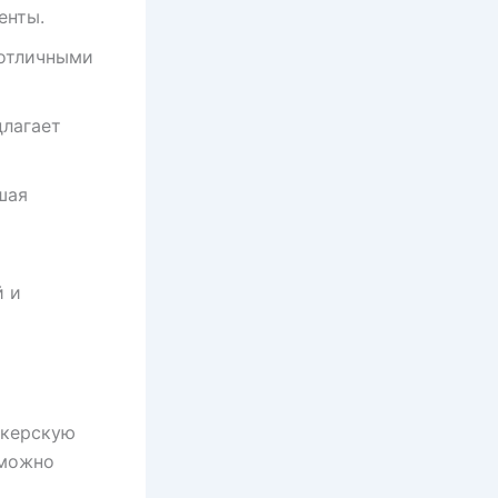
енты.
 отличными
длагает
шая
й и
екерскую
 можно