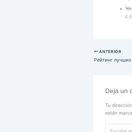
Чт
с 
ANTERIOR
Deja un 
Tu direcció
están marc
Escribe