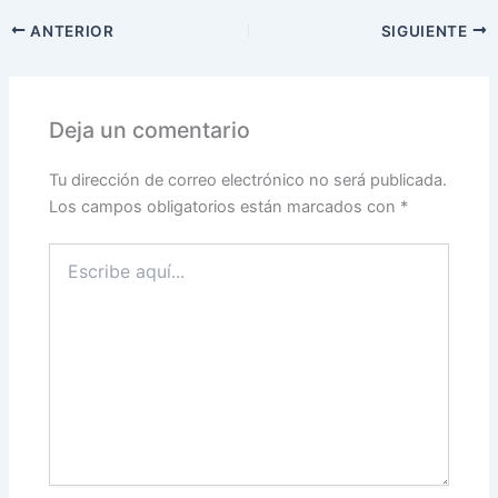
ANTERIOR
SIGUIENTE
Deja un comentario
Tu dirección de correo electrónico no será publicada.
Los campos obligatorios están marcados con
*
Escribe
aquí...