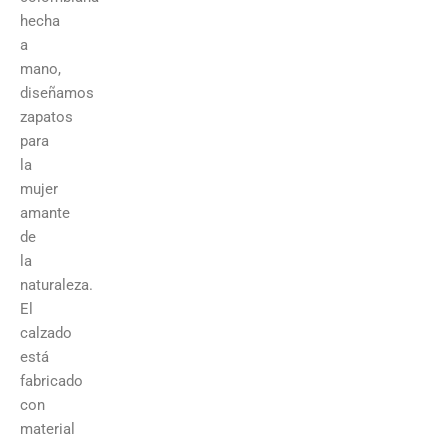
hecha
a
mano,
diseñamos
zapatos
para
la
mujer
amante
de
la
naturaleza.
El
calzado
está
fabricado
con
material