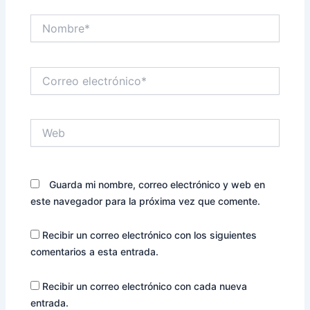
Nombre*
Correo
electrónico*
Web
Guarda mi nombre, correo electrónico y web en
este navegador para la próxima vez que comente.
Recibir un correo electrónico con los siguientes
comentarios a esta entrada.
Recibir un correo electrónico con cada nueva
entrada.