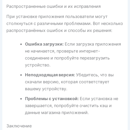
Распространенные ошибки и их исправления
При установке приложения пользователи могут
столкнуться с различными проблемами. Вот несколько
распространённых ошибок и способы их решения:
Ошибка загрузки:
Если загрузка приложения
не начинается, проверьте интернет-
соединение и попробуйте перезагрузить
устройство.
Неподходящая версия:
Убедитесь, что вы
скачали версию, которая соответствует
вашему устройству.
Проблемы с установкой:
Если установка не
завершается, попробуйте очистить кэш и
данные магазина приложений.
Заключение