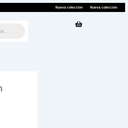
Nueva coleccion
Nueva coleccion
Nueva
n