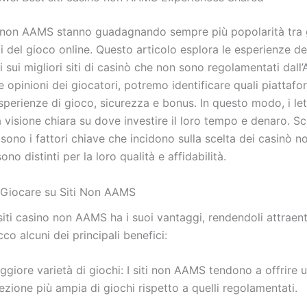
no non AAMS stanno guadagnando sempre più popolarità tra 
 del gioco online. Questo articolo esplora le esperienze deg
i sui migliori siti di casinò che non sono regolamentati dall
e opinioni dei giocatori, potremo identificare quali piattaf
esperienze di gioco, sicurezza e bonus. In questo modo, i let
 visione chiara su dove investire il loro tempo e denaro. 
 sono i fattori chiave che incidono sulla scelta dei casinò
 sono distinti per la loro qualità e affidabilità.
 Giocare su Siti Non AAMS
iti casino non AAMS ha i suoi vantaggi, rendendoli attraent
cco alcuni dei principali benefici:
giore varietà di giochi: I siti non AAMS tendono a offrire 
ezione più ampia di giochi rispetto a quelli regolamentati.