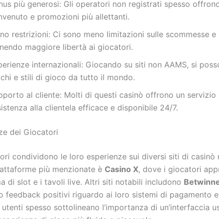
us più generosi: Gli operatori non registrati spesso offron
venuto e promozioni più allettanti.
o restrizioni: Ci sono meno limitazioni sulle scommesse e s
nendo maggiore libertà ai giocatori.
perienze internazionali: Giocando su siti non AAMS, si poss
chi e stili di gioco da tutto il mondo.
porto al cliente: Molti di questi casinò offrono un servizio 
istenza alla clientela efficace e disponibile 24/7.
ze dei Giocatori
ori condividono le loro esperienze sui diversi siti di casin
iattaforme più menzionate è
Casino X
, dove i giocatori ap
di slot e i tavoli live. Altri siti notabili includono
Betwinn
o feedback positivi riguardo ai loro sistemi di pagamento e 
i utenti spesso sottolineano l’importanza di un’interfaccia us