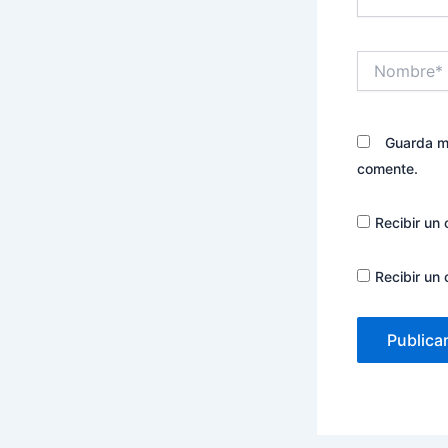
Nombre*
Guarda mi
comente.
Recibir un 
Recibir un