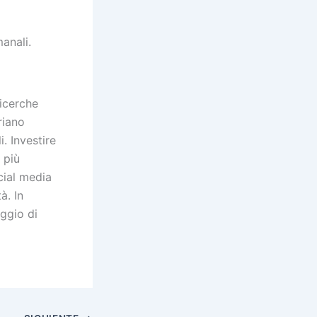
anali.
ricerche
riano
. Investire
 più
ocial media
à. In
aggio di