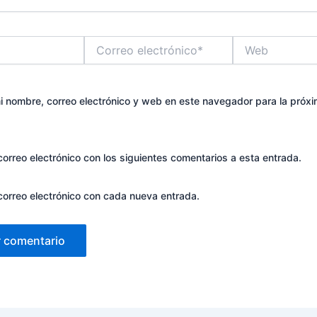
Correo
Web
electrónico*
 nombre, correo electrónico y web en este navegador para la próx
correo electrónico con los siguientes comentarios a esta entrada.
 correo electrónico con cada nueva entrada.