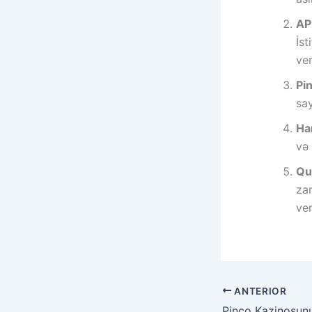
AP
İs
ver
Pin
say
Han
və 
Qu
za
ver
ANTERIOR