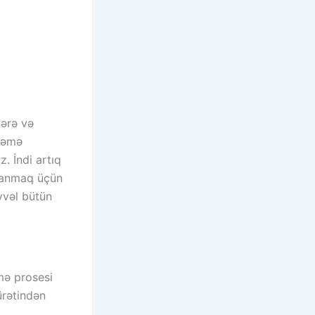
lərə və
kləmə
z. İndi artıq
lanmaq üçün
vvəl bütün
ə prosesi
ürətindən