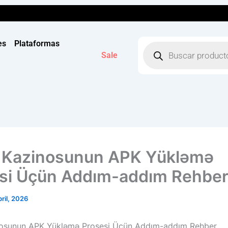
Búsqueda
es
Plataformas
de
Sale
productos
 Kazinosunun APK Yükləmə
si Üçün Addım-addım Rehbe
bril, 2026
nosunun APK Yükləmə Prosesi Üçün Addım-addım Rehber