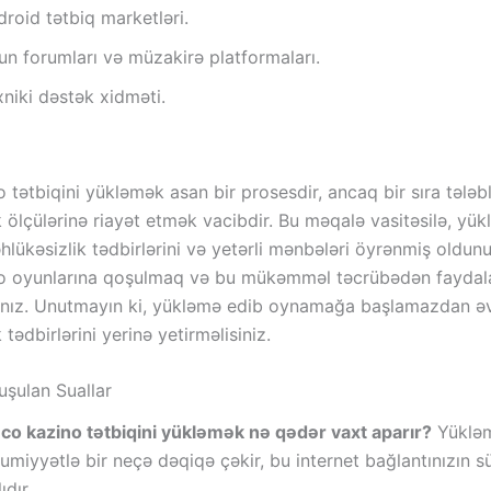
roid tətbiq marketləri.
un forumları və müzakirə platformaları.
niki dəstək xidməti.
 tətbiqini yükləmək asan bir prosesdir, ancaq bir sıra tələb
k ölçülərinə riayət etmək vacibdir. Bu məqalə vasitəsilə, yü
əhlükəsizlik tədbirlərini və yetərli mənbələri öyrənmiş oldunu
no oyunlarına qoşulmaq və bu mükəmməl təcrübədən fayda
ınız. Unutmayın ki, yükləmə edib oynamağa başlamazdan ə
 tədbirlərini yerinə yetirməlisiniz.
uşulan Suallar
nco kazino tətbiqini yükləmək nə qədər vaxt aparır?
Yükləm
miyyətlə bir neçə dəqiqə çəkir, bu internet bağlantınızın s
lıdır.