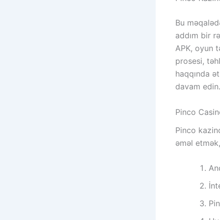
Bu məqalədə
addım bir rə
APK, oyun t
prosesi, təh
haqqında ət
davam edin
Pinco Casin
Pinco kazin
əməl etmək, 
And
İnt
Pin