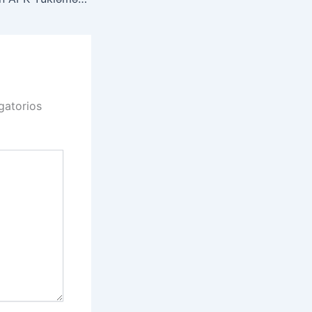
gatorios