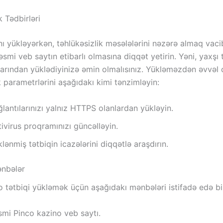
k Tədbirləri
nı yükləyərkən, təhlükəsizlik məsələlərini nəzərə almaq vacib
əsmi veb saytın etibarlı olmasına diqqət yetirin. Yəni, yaxşı
arından yüklədiyinizə əmin olmalısınız. Yükləməzdən əvvəl c
k parametrlərini aşağıdakı kimi tənzimləyin:
lantılarınızı yalnız HTTPS olanlardan yükləyin.
ivirus proqramınızı güncəlləyin.
lənmiş tətbiqin icazələrini diqqətlə araşdırın.
ənbələr
 tətbiqi yükləmək üçün aşağıdakı mənbələri istifadə edə bil
smi Pinco kazino veb saytı.