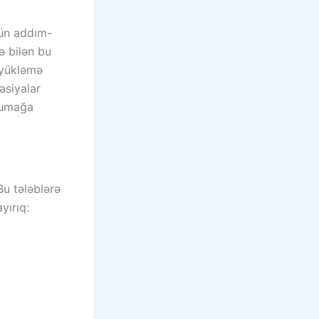
çün addım-
ə bilən bu
 yükləmə
asiyalar
xumağa
Bu tələblərə
yırıq: