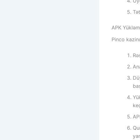
Uy
Tət
APK Yükləm
Pinco kazin
Rəs
An
Dü
ba
Yü
keç
APK
Qu
yar