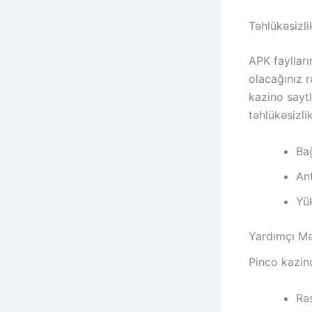
Təhlükəsizli
APK faylları
olacağınız r
kazino saytl
təhlükəsizli
Bağ
Ant
Yük
Yardımçı M
Pinco kazino
Rə