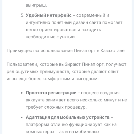
выигрыш.
Удобный интерфейс
– современный и
интуитивно понятный дизайн сайта помогает
легко ориентироваться и находить
необходимые функции.
Преимущества использования Пинап орг в Казахстане
Пользователи, которые выбирают Пинап орг, получают
ряд ощутимых преимуществ, которые делают опыт
игры еще более комфортным и выгодным:
Простота регистрации
– процесс создания
аккаунта занимает всего несколько минут и не
требует сложных процедур.
Адаптация для мобильных устройств
–
платформа отлично функционирует как на
компьютерах, так и на мобильных