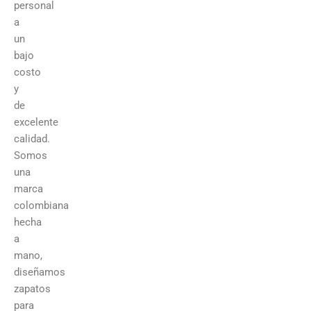
personal
a
un
bajo
costo
y
de
excelente
calidad.
Somos
una
marca
colombiana
hecha
a
mano,
diseñamos
zapatos
para