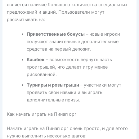
является наличие большого количества специальных
предложений и акций. Пользователи могут
рассчитывать на:
Приветственные бонусы
– новые игроки
получают значительные дополнительные
средства на первый депозит.
Кэшбек
– возможность вернуть часть
проигрышей, что делает игру менее
рискованной.
Турниры и розыгрыши
– участники могут
проявить свои навыки и выиграть
дополнительные призы.
Как начать играть на Пинап орг
Начать играть на Пинап орг очень просто, и для этого
нужно выполнить несколько шагов: