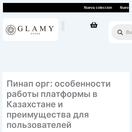
Ir
Nueva coleccion
Nueva colec
al
contenido
Búsqueda
de
productos
Пинап орг: особенности
работы платформы в
Казахстане и
преимущества для
пользователей