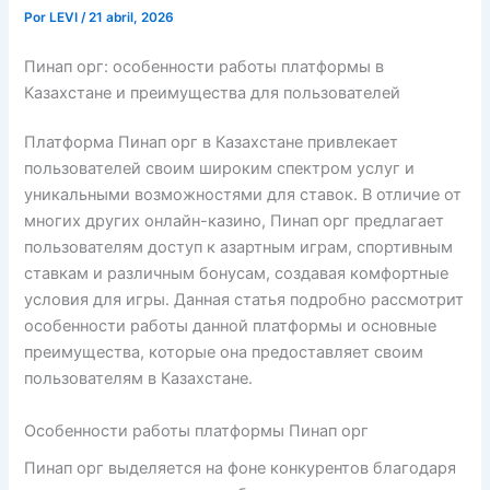
Por
LEVI
/
21 abril, 2026
Пинап орг: особенности работы платформы в
Казахстане и преимущества для пользователей
Платформа Пинап орг в Казахстане привлекает
пользователей своим широким спектром услуг и
уникальными возможностями для ставок. В отличие от
многих других онлайн-казино, Пинап орг предлагает
пользователям доступ к азартным играм, спортивным
ставкам и различным бонусам, создавая комфортные
условия для игры. Данная статья подробно рассмотрит
особенности работы данной платформы и основные
преимущества, которые она предоставляет своим
пользователям в Казахстане.
Особенности работы платформы Пинап орг
Пинап орг выделяется на фоне конкурентов благодаря