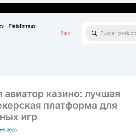
Búsqueda
es
Plataformas
de
Sale
productos
 авиатор казино: лучшая
екерская платформа для
ных игр
bril, 2026