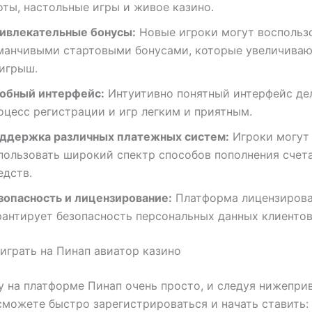
оты, настольные игры и живое казино.
ивлекательные бонусы:
Новые игроки могут воспольз
манчивыми стартовыми бонусами, которые увеличиваю
игрыш.
обный интерфейс:
Интуитивно понятный интерфейс де
оцесс регистрации и игр легким и приятным.
ддержка различных платежных систем:
Игроки могут
пользовать широкий спектр способов пополнения счет
едств.
зопасность и лицензирование:
Платформа лицензирова
рантирует безопасность персональных данных клиентов
 играть на Пинап авиатор казино
у на платформе Пинап очень просто, и следуя нижепр
сможете быстро зарегистрироваться и начать ставить: