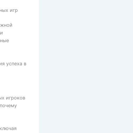
ных игр
ежной
ди
нные
ы
ия успеха в
ых игроков
 почему
включая