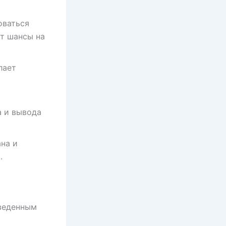
оваться
т шансы на
лает
а и вывода
на и
.
иведенным