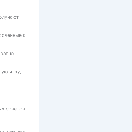
олучают
роченные к
братно
ую игру,
ых советов
 правилами