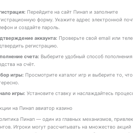
гистрация:
Перейдите на сайт Пинап и заполните
гистрационную форму. Укажите адрес электронной поч
лефон и создайте пароль.
дтверждение аккаунта:
Проверьте свой email или теле
дтвердить регистрацию.
полнение счета:
Выберите удобный способ пополнения 
едства на счёт.
бор игры:
Просмотрите каталог игр и выберите то, что
тересно.
чало игры:
Установите ставку и наслаждайтесь процес
кции на Пинап авиатор казино
олитика Пинап — один из главных механизмов, привл
нтов. Игроки могут рассчитывать на множество акций