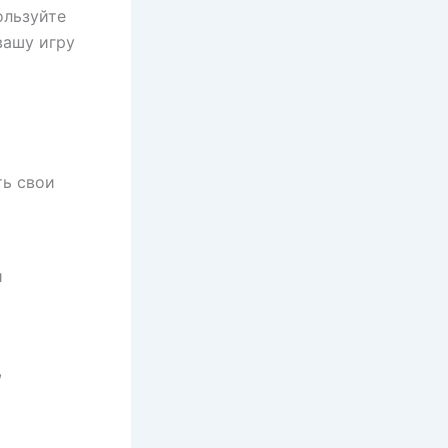
ользуйте
вашу игру
ть свои
й
,