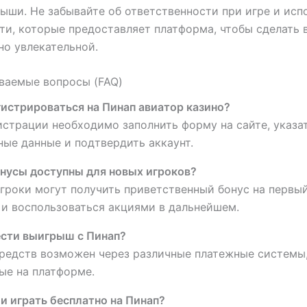
ыши. Не забывайте об ответственности при игре и исп
и, которые предоставляет платформа, чтобы сделать 
о увлекательной.
ваемые вопросы (FAQ)
егистрироваться на Пинап авиатор казино?
истрации необходимо заполнить форму на сайте, указа
ные данные и подтвердить аккаунт.
онусы доступны для новых игроков?
гроки могут получить приветственный бонус на первы
 и воспользоваться акциями в дальнейшем.
ести выигрыш с Пинап?
редств возможен через различные платежные системы
ые на платформе.
и играть бесплатно на Пинап?